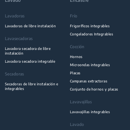
Lavadoras
Frío
Lavadoras de libre instalación
Frigoríficos integrables
Congeladores Integrables
Lavasecadoras
Cocción
Lavadora secadora de libre
instalación
Hornos
Lavadora secadora integrable
Microondas integrables
Placas
Secadoras
Campanas extractoras
Secadoras de libre instalación e
integrables
Conjunto de hornos y placas
Lavavajillas
Lavavajillas integrables
Lavado