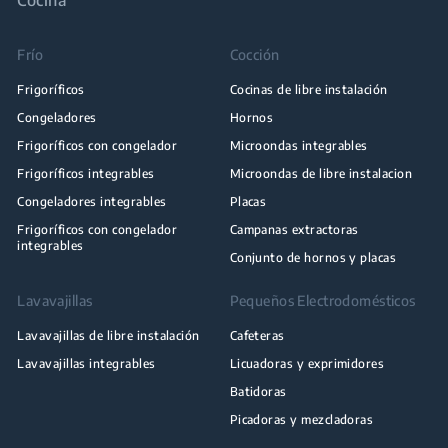
Frío
Cocción
Frigoríficos
Cocinas de libre instalación
Congeladores
Hornos
Frigoríficos con congelador
Microondas integrables
Frigoríficos integrables
Microondas de libre instalacion
Congeladores integrables
Placas
Frigoríficos con congelador
Campanas extractoras
integrables
Conjunto de hornos y placas
Lavavajillas
Pequeños Electrodomésticos
Lavavajillas de libre instalación
Cafeteras
Lavavajillas integrables
Licuadoras y exprimidores
Batidoras
Picadoras y mezcladoras