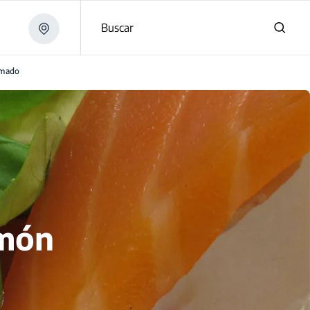
Buscar
umado
lmón