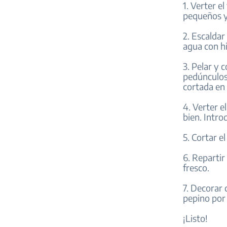
1. Verter e
pequeños y 
2. Escalda
agua con h
3. Pelar y 
pedúnculos 
cortada en t
4. Verter e
bien. Intro
5. Cortar e
6. Repartir
fresco.
7. Decorar 
pepino por
¡Listo!