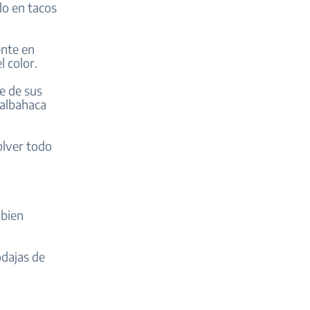
do en tacos
ente en
 color.
e de sus
 albahaca
olver todo
 bien
odajas de