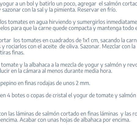
l yogur a un bol y batirlo un poco, agregar el salmón corta
sazonar con la sal y la pimienta. Reservar en frío.
r los tomates en agua hirviendo y sumergirlos inmediatam
ielos para que la carne quede compacta y mantenga todo el
cortar los tomates en cuadrados de 1x1 cm, sacando la carn
y rociarlos con el aceite de oliva. Sazonar. Mezclar con la
iras finas.
l tomate y la albahaca a la mezcla de yogur y salmón y rev
ducir en la cámara al menos durante media hora.
l pepino en finas rodajas de unos 2 mm.
 en 4 botes o copas de cristal el yogur de tomate y salmón
con las láminas de salmón cortado en finas láminas y las r
 encima. Acabar con unas hojas de albahaca por encima.