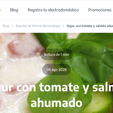
e
Blog
Registra tu electrodoméstico
Promociones
Blog
/
Recetas de Martín Berasategui
/
Yogur con tomate y salmón ah
lectura de 1 min
06 ago 2026
ur con tomate y sa
ahumado