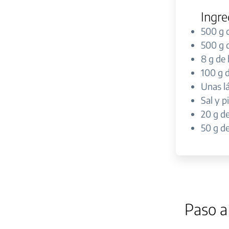
Ingre
500 g 
500 g 
8 g de 
100 g 
Unas l
Sal y p
20 g de
50 g de
Paso a