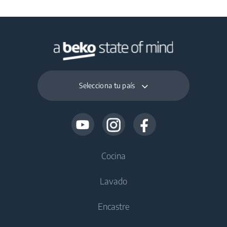
Selecciona tu país
Cocina
Lavado
Frío
Encastre
Frigoríficos
Lavadoras