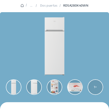
/
...
/
Dos puertas
/
RDSA280K40WN
1