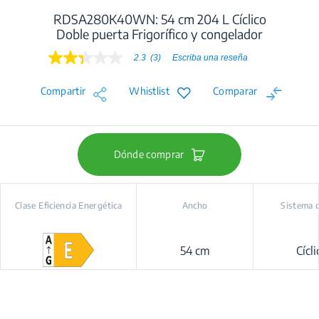
RDSA280K40WN: 54 cm 204 L Cíclico
Doble puerta Frigorífico y congelador
2.3
(3)
Escriba una reseña
2.3
de
5
Compartir
Whistlist
Comparar
estrellas,
valor
medio
de
valoración.
Read
Dónde comprar
3
Reviews.
Enlace
en
Clase Eficiencia Energética
Ancho
Sistema d
la
misma
página.
54 cm
Cícli