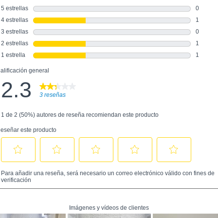
Temperatura
ambiente máxima
38°C
para un
funcionamiento
adecuado (°C)
Consumo de energía
0.296
diario a 16ºC (kWh /
día)
Tiempo de
conservación en caso
13
de corte de energía
(horas)