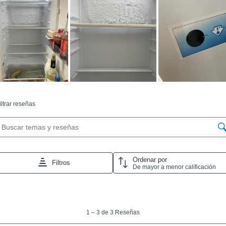
Volumen total
204 L
compartimento
frigorífico (l)
Volumen del
46 L
congelador (l)
Capacidad
2.1 kg
congelación diaria
(kg/día)