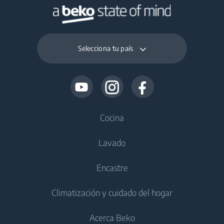
Selecciona tu país
Cocina
Lavado
Frío
Encastre
Frigoríficos
Lavadoras
Climatización y cuidado del hogar
Congeladores
Lavadoras de libre instalación
Frío
Frigoríficos con congelador
Acerca Beko
Lavasecadoras
Frigoríficos integrables