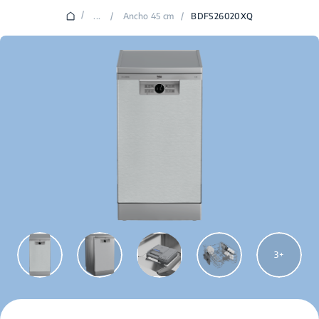
/
...
/
Ancho 45 cm
/
BDFS26020XQ
3