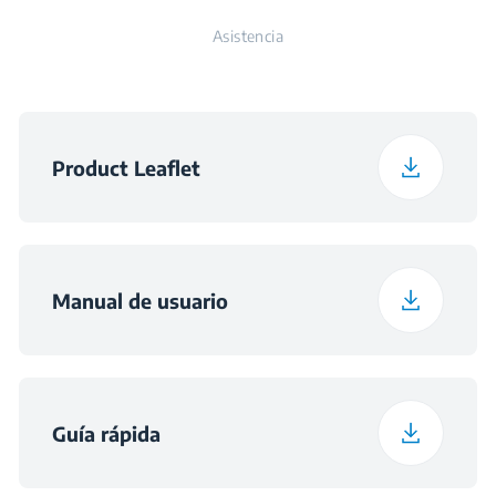
Número de
3
Asistencia
aspersores
Peso con embalaje
37.9 kg
Voltaje
220 - 240 V
Product Leaflet
Frecuencia
50 Hz
Clase Sonora
C
Manual de usuario
Guía rápida