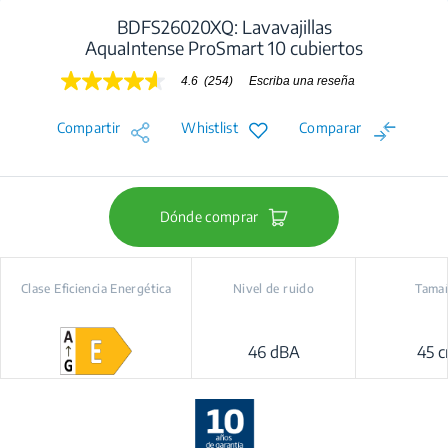
BDFS26020XQ: Lavavajillas
AquaIntense ProSmart 10 cubiertos
4.6
(254)
Escriba una reseña
4.6
de
5
Compartir
Whistlist
Comparar
estrellas,
valor
medio
de
valoración.
Read
Dónde comprar
254
Reviews.
Enlace
en
Clase Eficiencia Energética
Nivel de ruido
Tama
la
misma
página.
46 dBA
45 