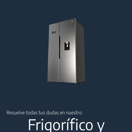
Main content starts here
Resuelve todas tus dudas en nuestro
Frigorífico y