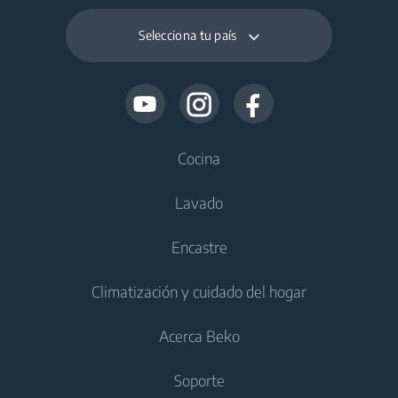
Selecciona tu país
Cocina
Lavado
Frío
Encastre
Frigoríficos
Lavadoras
Climatización y cuidado del hogar
Congeladores
Lavadoras de libre instalación
Frío
Frigoríficos con congelador
Acerca Beko
Lavasecadoras
Frigoríficos integrables
Cuidado del aire
Frigoríficos integrables
Soporte
Lavadora secadora de libre instalación
Congeladores Integrables
Aires acondicionados
Congeladores integrables