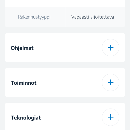
Rakennustyyppi
Vapaasti sijoitettava
Ohjelmat
Ohjelmien määrä
15
Toiminnot
Ohjelma 1
Cottons Programme
(Puuvilla)
Toiminto 1
WaterMode (Water
Saving - Extra Rinse)
Teknologiat
Ohjelma 2
Eco 40-60