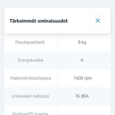
Tärkeimmät ominaisuudet
Pesukapasiteetti
8 kg
Energialuokka
A
Maksimilinkousnopeus
1400 rpm
Linkouksen melutaso
76 dBA
ProSmart™ Inverter