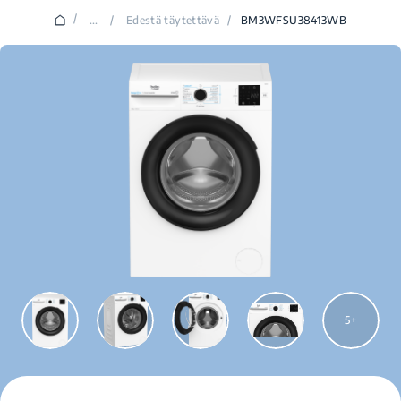
/
...
/
Edestä täytettävä
/
BM3WFSU38413WB
5