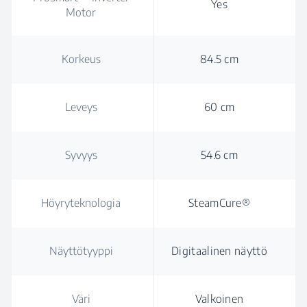
Yes
Motor
Korkeus
84.5 cm
Leveys
60 cm
Syvyys
54.6 cm
Höyryteknologia
SteamCure®
Näyttötyyppi
Digitaalinen näyttö
Väri
Valkoinen