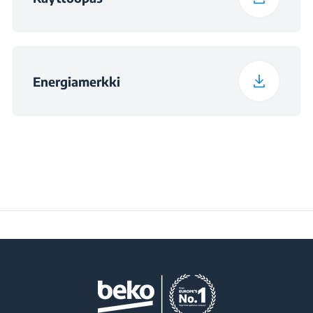
Ohjelma 11
Dark Care / Jeans
Programme
(Tummapesu/Farkut)
Energiamerkki
Ohjelma 12
StainExpert™
Programme
Ohjelma 13
Shirts Programme
(Paidat)
Ohjelma 14
Hygiene+
Ohjelma 15
ColdWash