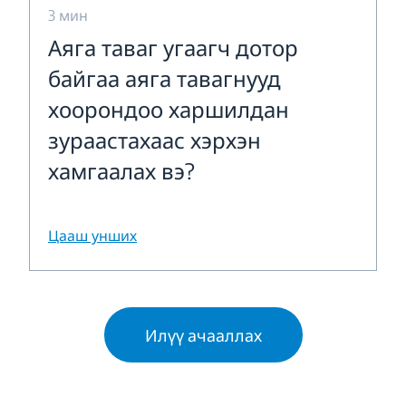
3 мин
Аяга таваг угаагч дотор
байгаа аяга тавагнууд
хоорондоо харшилдан
зураастахаас хэрхэн
хамгаалах вэ?
Цааш унших
Илүү ачааллах