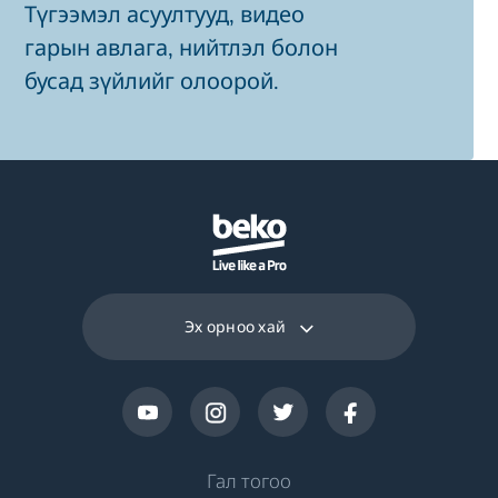
Түгээмэл асуултууд, видео
гарын авлага, нийтлэл болон
бусад зүйлийг олоорой.
Эх орноо хай
Гал тогоо