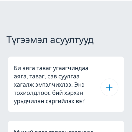
Түгээмэл асуултууд
Би аяга таваг угаагчиндаа
аяга, таваг, сав суулгаа
хагалж эмтэлчихлээ. Энэ
тохиолдлоос бий хэрхэн
урьдчилан сэргийлэх вэ?
Миний аяга таваг угаагчаас