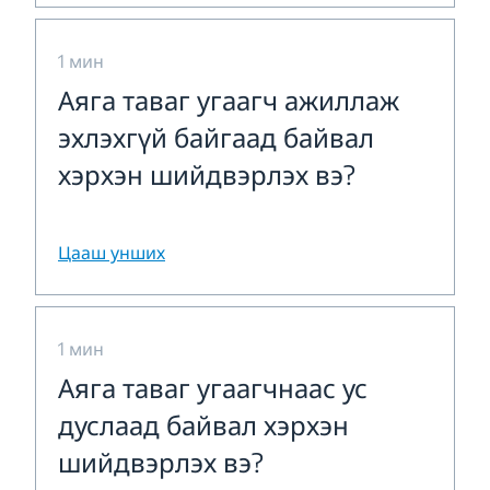
1 мин
Аяга таваг угаагч ажиллаж
эхлэхгүй байгаад байвал
хэрхэн шийдвэрлэх вэ?
Цааш унших
1 мин
Аяга таваг угаагчнаас ус
дуслаад байвал хэрхэн
шийдвэрлэх вэ?