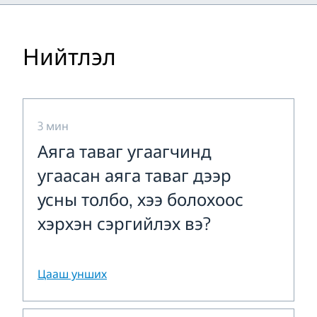
Нийтлэл
3 мин
Аяга таваг угаагчинд
угаасан аяга таваг дээр
усны толбо, хээ болохоос
хэрхэн сэргийлэх вэ?
Цааш унших