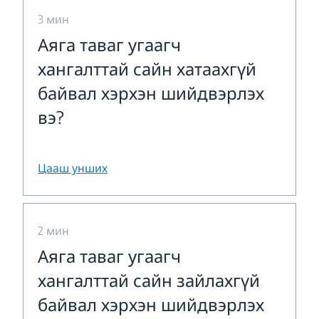
3 мин
Аяга таваг угаагч
хангалттай сайн хатаахгүй
байвал хэрхэн шийдвэрлэх
вэ?
Цааш унших
2 мин
Аяга таваг угаагч
хангалттай сайн зайлахгүй
байвал хэрхэн шийдвэрлэх