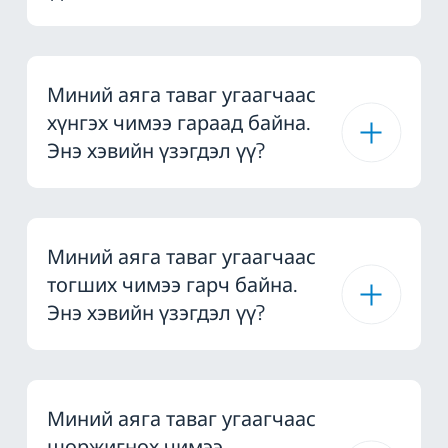
Миний аяга таваг угаагчаас
хүнгэх чимээ гараад байна.
Энэ хэвийн үзэгдэл үү?
Миний аяга таваг угаагчаас
тогших чимээ гарч байна.
Энэ хэвийн үзэгдэл үү?
Миний аяга таваг угаагчаас
шоржигнох чимээ