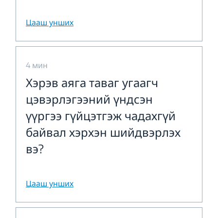
Цааш унших
4 мин
Хэрэв аяга таваг угаагч
цэвэрлэгээний үндсэн
үүргээ гүйцэтгэж чадахгүй
байвал хэрхэн шийдвэрлэх
вэ?
Цааш унших