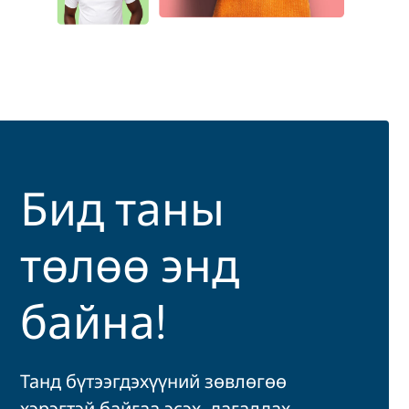
Бид таны
төлөө энд
байна!
Танд бүтээгдэхүүний зөвлөгөө
хэрэгтэй байгаа эсэх, дагалдах