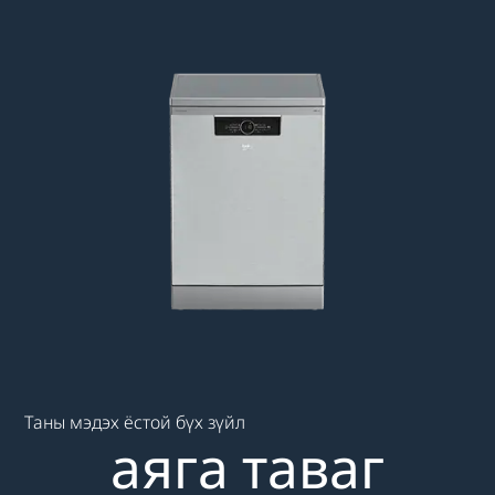
Main content starts here
Таны мэдэх ёстой бүх зүйл
аяга таваг