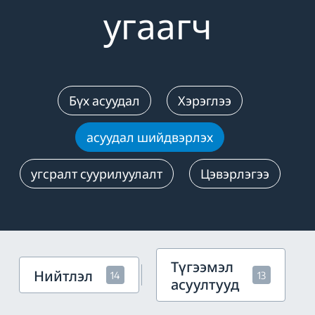
угаагч
Бүх асуудал
Хэрэглээ
асуудал шийдвэрлэх
угсралт суурилуулалт
Цэвэрлэгээ
Түгээмэл
Нийтлэл
14
13
асуултууд