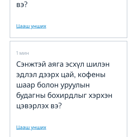
вэ?
Цааш унших
1 мин
Сэнжтэй аяга эсхүл шилэн
эдлэл дээрх цай, кофены
шаар болон уруулын
будагны бохирдлыг хэрхэн
цэвэрлэх вэ?
Цааш унших