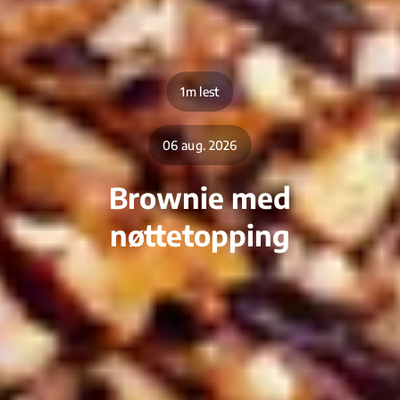
1m lest
06 aug. 2026
Brownie med
nøttetopping