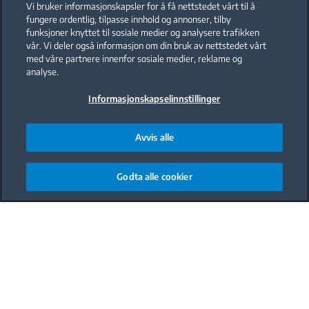
Vi bruker informasjonskapsler for å få nettstedet vårt til å
fungere ordentlig, tilpasse innhold og annonser, tilby
funksjoner knyttet til sosiale medier og analysere trafikken
vår. Vi deler også informasjon om din bruk av nettstedet vårt
med våre partnere innenfor sosiale medier, reklame og
analyse.
Informasjonskapselinnstillinger
Avvis alle
Godta alle cookier
Main content starts here
Hvem kan motstå en deilig brownie? Men visste du
at du kan nyte den klassiske smaken i en sunnere
variant? Denne oppskriften bruker minimalt med
smør og mel, noe som gir en lettere og mer