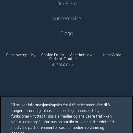
Om Beko
Vask og tørk kombi
Integrert kombi
Støvsuger
Integrert kombi
Kundeservice
Vask og tørk kombi
Matlaging
Robotstøvsuger
Matlaging
Tørketrommel
Om oss
Blogg
Integrert ovn
Komfyr
Beko Corporate
Integrert mikro
Tørketrommel
Integrert ovn
Beko Professional
Integrert platetopp
Personvernpolicy
Cookie Policy
Åpenhetsloven
HomeWhiz
Code of Conduct
Integrert mikro
© 2026 Beko
Integrerte sett
Integrert platetopp
Oppvask
Integrerte sett
Oppvask
Oppvask
Vi bruker informasjonskapsler for å få nettstedet vårt til å
Oppvask
fungere ordentlig, tilpasse innhold og annonser, tilby
funksjoner knyttet til sosiale medier og analysere trafikken
Our parent company, Beko has 55,000 employees throughout the world
with its global operations through its subsidiaries in 57 countries and 45
vår. Vi deler også informasjon om din bruk av nettstedet vårt
production facilities in 13 countries
med våre partnere innenfor sosiale medier, reklame og
(i.e. Türkiye, UK, Italy, Romania, Slovakia, Poland, South Africa, Russia,
Pakistan, India, Bangladesh, Thailand and China).