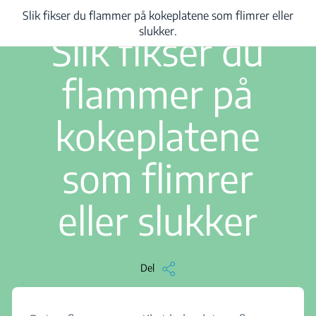
Slik fikser du flammer på kokeplatene som flimrer eller
/
...
/
Slik fikser du flammer på kokeplatene som flimrer eller slukker.
2 min les
slukker.
Slik fikser du
flammer på
kokeplatene
som flimrer
eller slukker
Del