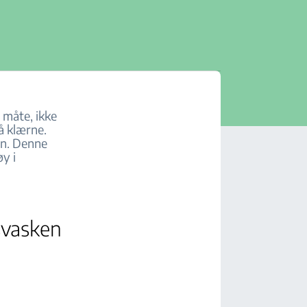
 måte, ikke
å klærne.
en. Denne
øy i
svasken