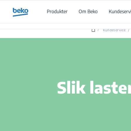
Main content starts here
Produkter
Om Beko
Kundeserv
/
Kundeservice
/
Slik last