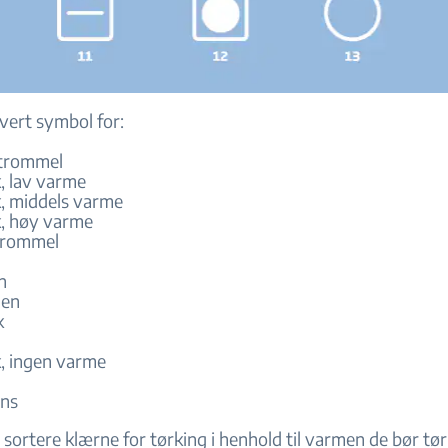
vert symbol for:
etrommel
, lav varme
, middels varme
, høy varme
etrommel
n
gen
k
, ingen varme
ens
å sortere klærne for tørking i henhold til varmen de bør tø