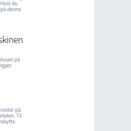
 Hvis du
e på denne
skinen
klusen på
legger
 rester på
melen. Til
eskytte