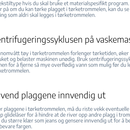
ekstiltype hvis du skal bruke et materialspesifikt program.
ker på om du kan tørke plagget i tørketrommelen, kan du s
ting som aldri skal legges i tørketrommelen.
entrifugeringssyklusen på vaskema
nnomvått tøy i tørketrommelen forlenger tørketiden, øker
uket og belaster maskinen unødig. Bruk sentrifugeringssy
en for å fjerne så mye overflødig vann som mulig før du 
rketrommelen.
g vend plaggene innvendig ut
er plaggene i tørketrommelen, må du riste vekk eventuelle
 glidelåser for å hindre at de river opp andre plagg i trom
r du større klær som jeans og gensere innvendig ut for å b
bevare fargen.