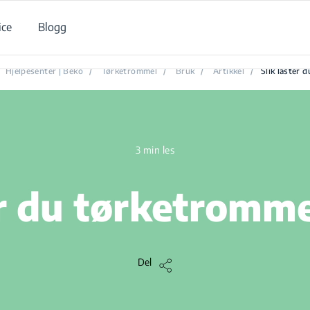
ice
Blogg
Slik laster du tørketrommelen riktig
Hjelpesenter | Beko
/
Tørketrommel
/
Bruk
/
Artikkel
/
Slik laster 
3 min les
er du tørketromme
Del