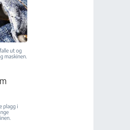
alle ut og
og maskinen.
em
e plagg i
unge
inen.