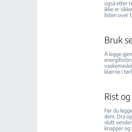
også etter t
ikke er sik
listen over 
Bruk s
Å legge gje
energiforbr
vaskemaskin
klærne i tø
Rist o
Før du legg
dem. Dra opp
slutt vende
knapper og 