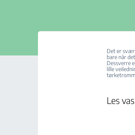
Det er svært
bare når det
Dessverre e
lille veiled
tørketromm
Les vas