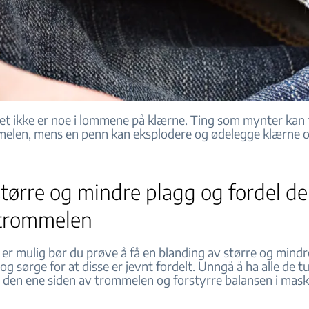
et ikke er noe i lommene på klærne. Ting som mynter kan f
elen, mens en penn kan eksplodere og ødelegge klærne 
større og mindre plagg og fordel d
i trommelen
 er mulig bør du prøve å få en blanding av større og mindr
g sørge for at disse er jevnt fordelt. Unngå å ha alle de t
 den ene siden av trommelen og forstyrre balansen i mask