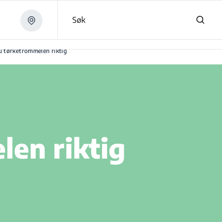
Søk
du tørketrommelen riktig
len riktig