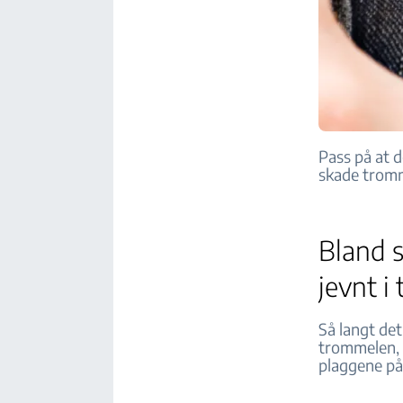
Pass på at d
skade tromm
Bland 
jevnt 
Så langt det
trommelen, o
plaggene på