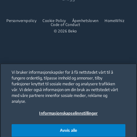
Komfyr
Beko Corporate
Integrert mikro
Tørketrommel
Integrert ovn
Beko Professional
Integrert platetopp
Personvernpolicy
Cookie Policy
Åpenhetsloven
HomeWhiz
Code of Conduct
Integrert mikro
© 2026 Beko
Integrerte sett
Integrert platetopp
Oppvask
Integrerte sett
Oppvask
Oppvask
Vi bruker informasjonskapsler for å få nettstedet vårt til å
Oppvask
fungere ordentlig, tilpasse innhold og annonser, tilby
funksjoner knyttet til sosiale medier og analysere trafikken
Our parent company, Beko has 55,000 employees throughout the world
with its global operations through its subsidiaries in 57 countries and 45
vår. Vi deler også informasjon om din bruk av nettstedet vårt
production facilities in 13 countries
med våre partnere innenfor sosiale medier, reklame og
(i.e. Türkiye, UK, Italy, Romania, Slovakia, Poland, South Africa, Russia,
Pakistan, India, Bangladesh, Thailand and China).
analyse.
Informasjonskapselinnstillinger
Beko became the largest white goods company in Europe with its
market share (based on volumes). Beko’s 31 R&D and Design Centers &
Offices across the globe
are home to over 2,300 researchers and hold more than 3,500
international registered patent applications to date.
Avvis alle