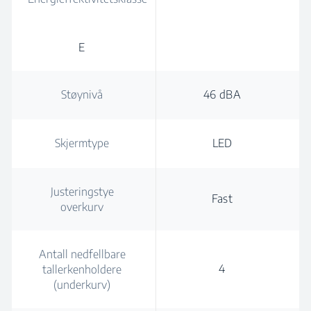
E
Støynivå
46 dBA
Skjermtype
LED
Justeringstye
Fast
overkurv
Antall nedfellbare
4
tallerkenholdere
(underkurv)