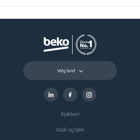
Velg land
Kjøkken
Vask og tørk
Kjøl og frys