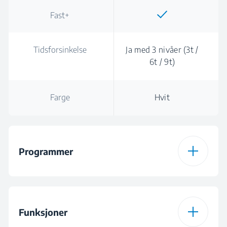
Fast+
Tidsforsinkelse
Ja med 3 nivåer (3t /
6t / 9t)
Farge
Hvit
Programmer
Antall programmer
6
Funksjoner