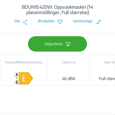
BDUN1E420W: Oppvaskmaskin (14
plassinnstillinger, Full størrelse)
Del
Ønskeliste
Sammenlign
Salgssteder
Energieffektivitetsklasse
Støynivå
Størrel
46 dBA
Full stør