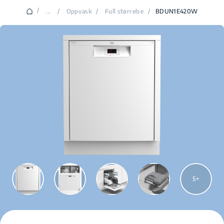
/
...
/
Oppvask
/
Full størrelse
/
BDUN1E420W
5