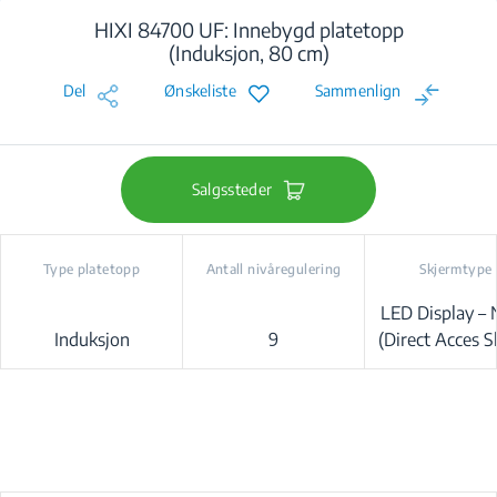
HIXI 84700 UF: Innebygd platetopp
(Induksjon, 80 cm)
Del
Ønskeliste
Sammenlign
Salgssteder
Type platetopp
Antall nivåregulering
Skjermtype
LED Display –
Induksjon
9
(Direct Acces Sl