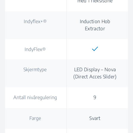
med 1 fleksisone
Indyflex+®
Induction Hob
Extractor
IndyFlex®
Skjermtype
LED Display – Nova
(Direct Acces Slider)
Antall nivåregulering
9
Farge
Svart