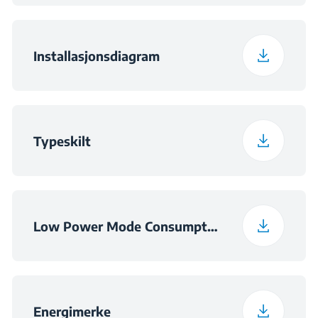
Nisje dimensjoner
hX740X490
(HxWxD) (mm)
Installasjonsdiagram
Typeskilt
Low Power Mode Consumption Information
Energimerke