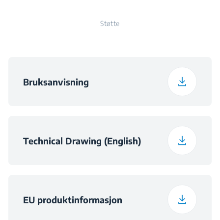
Max/Boost )
Støtte
Dybde
52 cm
Sone høyre bak
180mmx200mm -
2200/3100W (
Max/Boost )
Vekt
22.7 kg
Bruksanvisning
Antall elektriske soner
4
Emballasje høyde
36 cm
Emballasje bredde
96 cm
Technical Drawing (English)
Emballasje Dybde
83 cm
Pakket vekt
31.2 kg
EU produktinformasjon