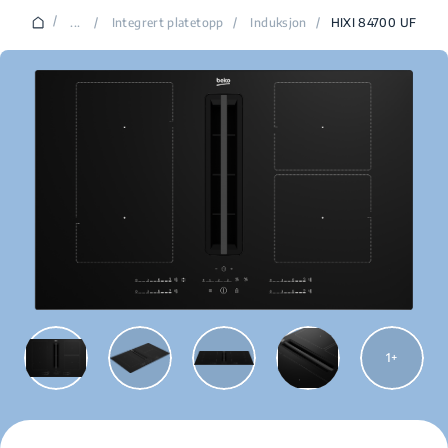
/
...
/
Integrert platetopp
/
Induksjon
/
HIXI 84700 UF
1