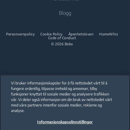
Robotstøvsuger
Matlaging
Tørketrommel
Om oss
Blogg
Integrert ovn
Komfyr
Beko Corporate
Integrert mikro
Tørketrommel
Integrert ovn
Beko Professional
Integrert platetopp
Personvernpolicy
Cookie Policy
Åpenhetsloven
HomeWhiz
Code of Conduct
Integrert mikro
© 2026 Beko
Integrerte sett
Integrert platetopp
Oppvask
Integrerte sett
Oppvask
Oppvask
Vi bruker informasjonskapsler for å få nettstedet vårt til å
Oppvask
fungere ordentlig, tilpasse innhold og annonser, tilby
funksjoner knyttet til sosiale medier og analysere trafikken
Our parent company, Beko has 55,000 employees throughout the world
with its global operations through its subsidiaries in 57 countries and 45
vår. Vi deler også informasjon om din bruk av nettstedet vårt
production facilities in 13 countries
med våre partnere innenfor sosiale medier, reklame og
(i.e. Türkiye, UK, Italy, Romania, Slovakia, Poland, South Africa, Russia,
Pakistan, India, Bangladesh, Thailand and China).
analyse.
Informasjonskapselinnstillinger
Beko became the largest white goods company in Europe with its
market share (based on volumes). Beko’s 31 R&D and Design Centers &
Offices across the globe