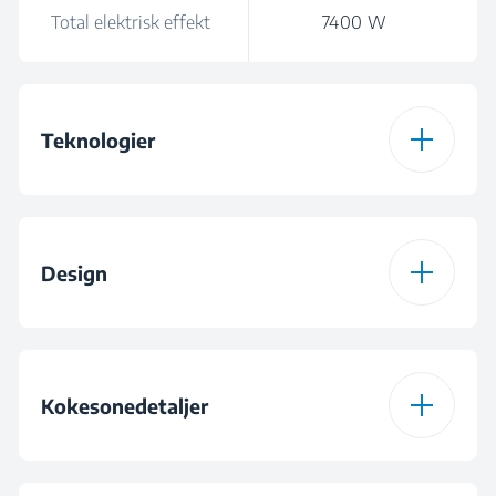
Total elektrisk effekt
7400 W
Teknologier
Type platetopp
Induksjon
Design
Indyflex+®
Induction Hob
Extractor
Brenner design
Glass
Kokesonedetaljer
IndyFlex®
Farge
Svart