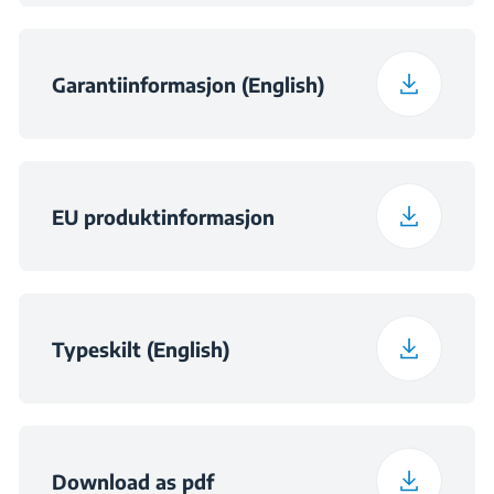
Emballasje bredde
65.5 cm
Garantiinformasjon (English)
Emballasje Dybde
55.5 cm
Pakket vekt
12 kg
EU produktinformasjon
Nisje dimensjoner
h×560×490
(HxWxD) (mm)
Typeskilt (English)
Download as pdf