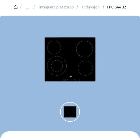
/
...
/
Integrert platetopp
/
Induksjon
/
HIC 64402