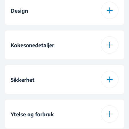
Type platetopp
Keramisk
Design
Farge
Svart
Brenner design
Glass
Skjermtype
Slim touch betjening
Kokesonedetaljer
Brenner oppsett
4 keramiske soner
Sikkerhet
Antall nivåregulering
9
Restvarmeindikator
Sone venstre foran
Ø120 mm / 210 mm -
Ytelse og forbruk
750 W / 2200 W
Overspenningsvern