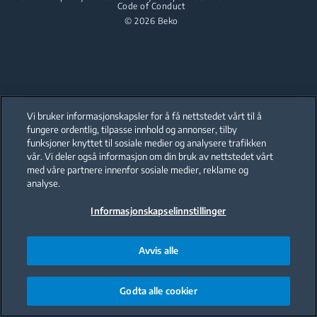
Code of Conduct
Integrert mikro
© 2026 Beko
Integrerte sett
Integrert platetopp
Oppvask
Integrerte sett
Oppvask
Oppvask
Vi bruker informasjonskapsler for å få nettstedet vårt til å
Oppvask
fungere ordentlig, tilpasse innhold og annonser, tilby
funksjoner knyttet til sosiale medier og analysere trafikken
Our parent company, Beko has 55,000 employees throughout the world
with its global operations through its subsidiaries in 57 countries and 45
vår. Vi deler også informasjon om din bruk av nettstedet vårt
production facilities in 13 countries
med våre partnere innenfor sosiale medier, reklame og
(i.e. Türkiye, UK, Italy, Romania, Slovakia, Poland, South Africa, Russia,
Pakistan, India, Bangladesh, Thailand and China).
analyse.
Informasjonskapselinnstillinger
Beko became the largest white goods company in Europe with its
market share (based on volumes). Beko’s 31 R&D and Design Centers &
Offices across the globe
are home to over 2,300 researchers and hold more than 3,500
international registered patent applications to date.
Avvis alle
Godta alle cookier