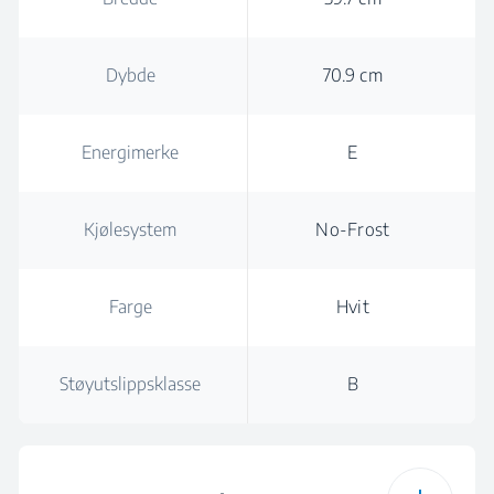
Dybde
70.9 cm
Energimerke
E
Kjølesystem
No-Frost
Farge
Hvit
Støyutslippsklasse
B