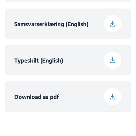
Maksimal
omgivelsestemperatur
43
som kreves for
Samsvarserklæring (English)
tilfredsstillende drift
(°C)
Daglig energiforbruk
Typeskilt (English)
0.235
ved 16°C (kWh/pr
dag)
Download as pdf