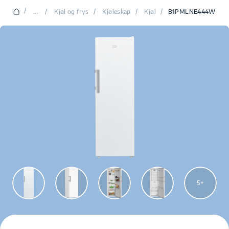
/
...
/
Kjøl og frys
/
Kjøleskap
/
Kjøl
/
B1PMLNE444W
5