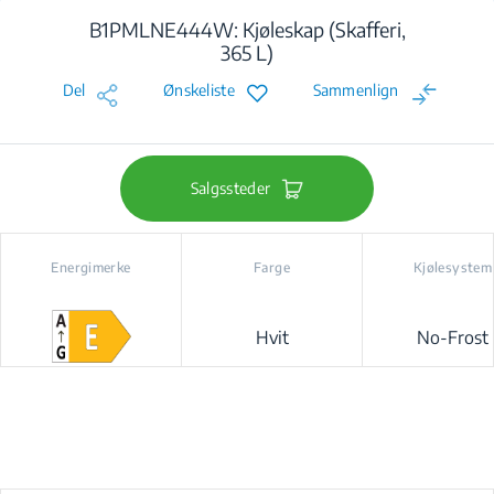
B1PMLNE444W: Kjøleskap (Skafferi,
365 L)
Del
Ønskeliste
Sammenlign
Salgssteder
Energimerke
Farge
Kjølesystem
Hvit
No-Frost