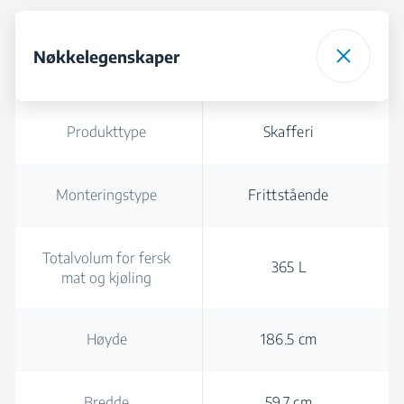
Nøkkelegenskaper
Produkttype
Skafferi
Monteringstype
Frittstående
Totalvolum for fersk
365 L
mat og kjøling
Høyde
186.5 cm
Bredde
59.7 cm