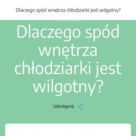
/
Chłodziarko-zamrażarka
/
Rozwiązywanie problemów
/
Artykuł
/
D
Dlaczego spód wnętrza chłodziarki jest wilgotny?
1 min lektura
Dlaczego spód
wnętrza
chłodziarki jest
wilgotny?
Udostępnij