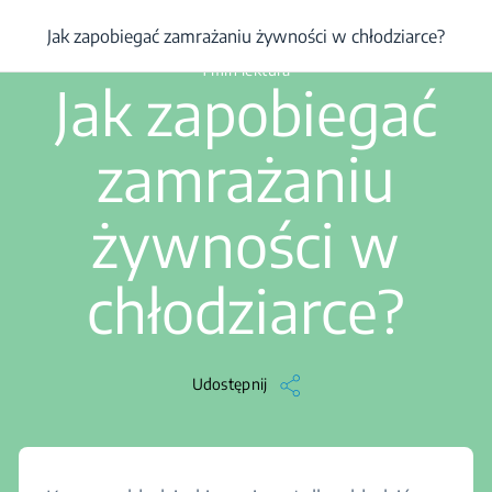
Chłodziarko-zamrażarka
/
Rozwiązywanie problemów
/
Artykuł
/
Ja
Jak zapobiegać zamrażaniu żywności w chłodziarce?
1 min lektura
Jak zapobiegać
zamrażaniu
żywności w
chłodziarce?
Udostępnij