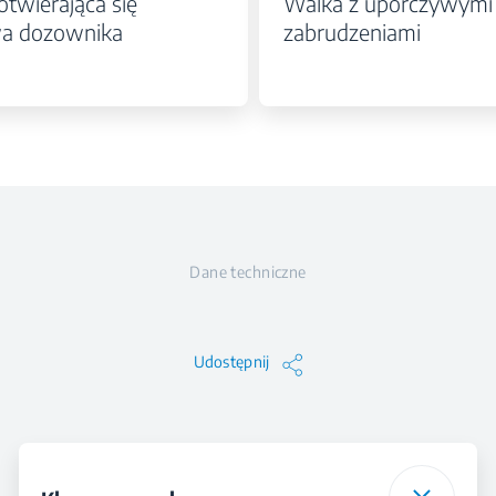
twierająca się
Walka z uporczywymi
a dozownika
zabrudzeniami
Dane techniczne
Udostępnij