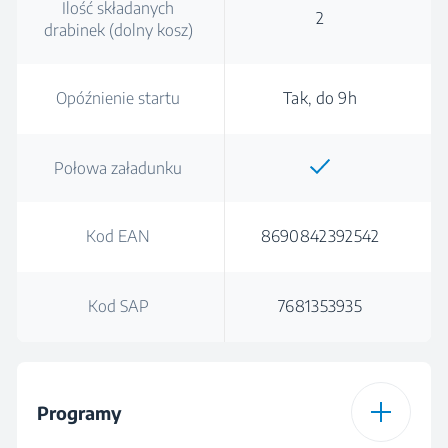
Ilość składanych
2
drabinek (dolny kosz)
Opóźnienie startu
Tak, do 9h
Połowa załadunku
Kod EAN
8690842392542
Kod SAP
7681353935
Programy