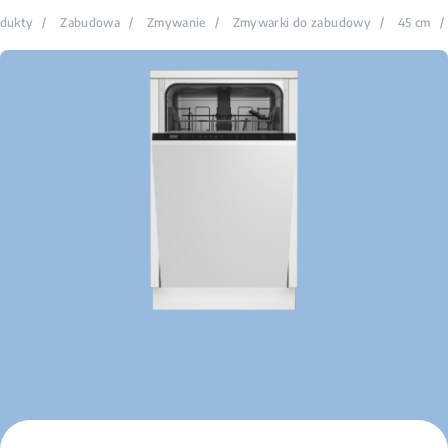
dukty
/
Zabudowa
/
Zmywanie
/
Zmywarki do zabudowy
/
45 cm
/