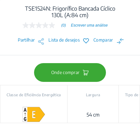
TSE1524N: Frigorífico Bancada Cíclico
130L (A:84 cm)
(0)
Escrever uma análise
Sem
valor
de
Partilhar
Lista de desejos
Comparar
classificação
Link
para
a
mesma
página.
Onde comprar
Classe de Eficiência Energética
Largura
Tipo de
54 cm