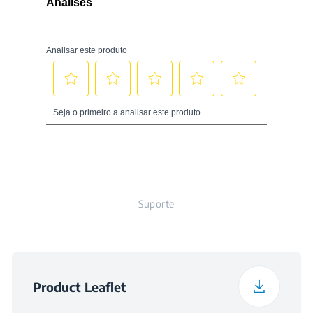
Largura embalada
57.6 cm
Tensão
220 - 240 V
Profundidade
60.1 cm
embalada
Frequência
50 Hz
Peso embalado
32 kg
Volume total do
compartimento
128 L
frigorífico e dos
alimentos frescos (l)
Suporte
Classe de emissão
C
sonora
Product Leaflet
Temperatura
ambiente máxima