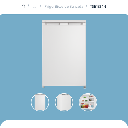
/
...
/
Frigoríficos de Bancada
/
TSE1524N