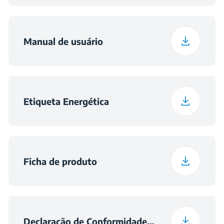
43°C
para um
funcionamento
correcto (°C)
Manual de usuário
Consumo diário de
0.134
energia a 16ºC (kWh /
dia)
Etiqueta Energética
Ficha de produto
Declaração de Conformidade (English)