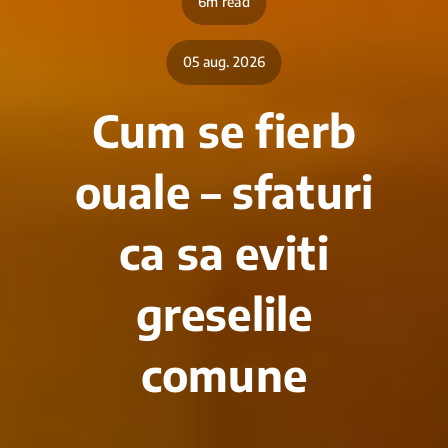
6m read
05 aug. 2026
Cum se fierb
ouale – sfaturi
ca sa eviti
greselile
comune