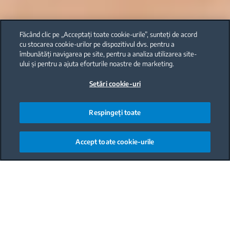
Făcând clic pe „Acceptați toate cookie-urile”, sunteți de acord
cu stocarea cookie-urilor pe dispozitivul dvs. pentru a
îmbunătăți navigarea pe site, pentru a analiza utilizarea site-
ului și pentru a ajuta eforturile noastre de marketing.
Setări cookie-uri
Respingeți toate
Accept toate cookie-urile
Main content starts here
Multora dintre noi ni se pare ca a fierbe un ou e ca o
joaca pentru copii. Si este adevarat ca nu trebuie sa
fii maestru bucatar pentru asta. Totusi, cum se face
ca pe cat de simplu este, se intampla, uneori, sa nu