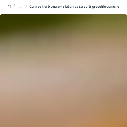
/
...
/
Cum se fierb ouale – sfaturi ca sa eviti greselile comune