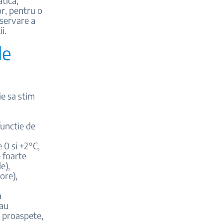
atica,
or, pentru o
nservare a
i.
de
e sa stim
functie de
e 0 si +2°C,
 foarte
e),
ore),
a
sau
e proaspete,