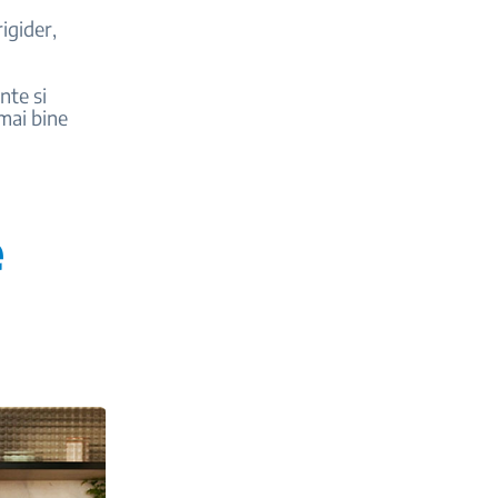
igider,
nte si
 mai bine
e