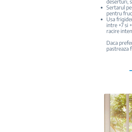
deserturi, 
Sertarul pe
pentru fruc
Usa frigide
intre +7 si
racire inte
Daca prefer
pastreaza 