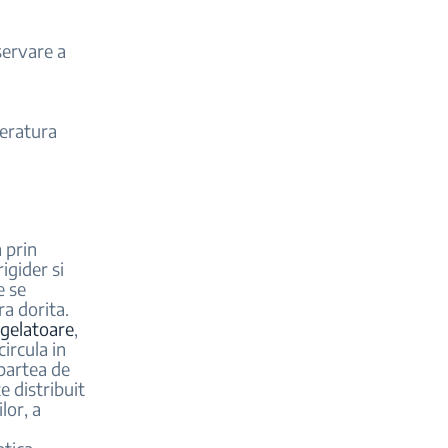
servare a
peratura
 prin
igider si
e se
a dorita.
ngelatoare
,
ircula in
 partea de
e distribuit
lor, a