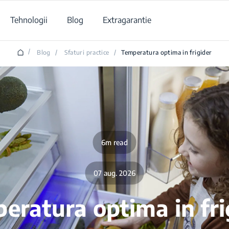
Tehnologii
Blog
Extragarantie
/
Blog
/
Sfaturi practice
/
Temperatura optima in frigider
6m read
07 aug. 2026
eratura optima in fri