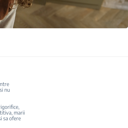
intre
si nu
igorifice,
itiva, marii
i sa ofere