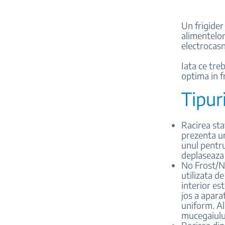
Un frigider
alimentelor
electrocasn
Iata ce tre
optima in f
Tipur
Racirea sta
prezenta un
unul pentru
deplaseaza 
No Frost/N
utilizata d
interior es
jos a aparat
uniform. Al
mucegaiului