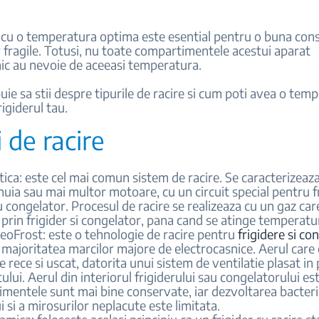
 cu o temperatura optima este esential pentru o buna con
 fragile. Totusi, nu toate compartimentele acestui aparat
ic au nevoie de aceeasi temperatura.
buie sa stii despre tipurile de racire si cum poti avea o tem
rigiderul tau.
i de racire
tica: este cel mai comun sistem de racire. Se caracterizeaza
uia sau mai multor motoare, cu un circuit special pentru fr
 congelator. Procesul de racire se realizeaza cu un gaz car
prin frigider si congelator, pana cand se atinge temperatur
eoFrost: este o tehnologie de racire pentru
frigidere si co
e majoritatea marcilor majore de electrocasnice. Aerul care c
te rece si uscat, datorita unui sistem de ventilatie plasat in
ului. Aerul din interiorul frigiderului sau congelatorului est
imentele sunt mai bine conservate, iar dezvoltarea bacterii
 si a mirosurilor neplacute este limitata.