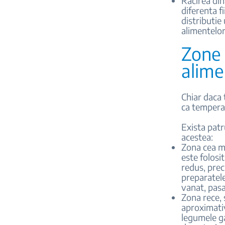
Racirea dina
diferenta f
distributie
alimentelor
Zone 
alime
Chiar daca 
ca temperat
Exista patr
acestea:
Zona cea ma
este folosi
redus, prec
preparatele
vanat, pasa
Zona rece, 
aproximativ
legumele ga