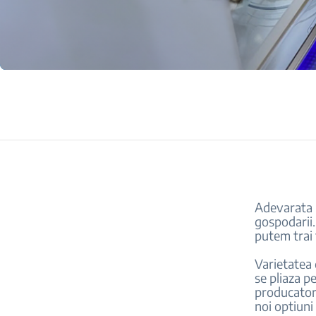
Adevarata i
gospodarii.
putem trai f
Varietatea 
se pliaza p
producatori
noi optiuni 