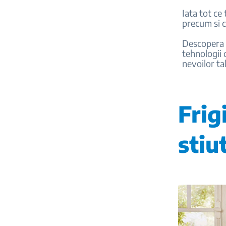
Iata tot ce
precum si c
Descopera 
tehnologii 
nevoilor tal
Frig
stiu