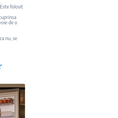
.
Este folosit
 cuprinsa
voie de o
ca nu, se
r