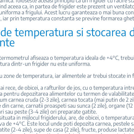
mica: foloseste acelasi principiu ca un frigider cu racire st
iind aceea ca, in partea de frigider este prezent un ventilat
 uniforma a frigului. Acest lucru garanteaza o mai buna co
, iar prin temperatura constanta se previne formarea gheti
de temperatura si stocarea 
nte
termometrul afiseaza o temperatura ideala de +4°C, trebui
ura dintr-un frigider nu este uniforma.
u zone de temperatura, iar alimentele ar trebui stocate in 
i rece, de obicei, a rafturilor de jos, cu o temperatura intr
ta pentru depozitarea alimentelor cu termen de valabilitate
um carnea cruda (2-3 zile), carnea tocata (mai putin de 2 zil
 din carne, carnatii proaspeti sau sunca (2 zile), organe (12 
ri sau peste (3-4 zile) ori preparate gatite.
situata in mijlocul frigiderului, are, de obicei, o temperatur
a de +4°C. Este locul unde poti depozita carnea, pestele 
tite (2-4 zile), supe de casa (2 zile), fructe, produse lactat