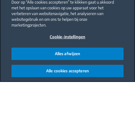
Door op “Alle cookies accepteren” te klikken gaat u akkoord
met het opslaan van cookies op uw apparaat voor het
verbeteren van websitenavigatie, het analyseren van
websitegebruik en om ons te helpen bij onze
marketingprojecten.
Cookie-instellingen
Alles afwijzen
Alle cookies accepteren
Main content starts here
Het nieuwe energielabel
Witgoedapparaten zoals koel-/vrieskasten, vaatwassers,
wasmachines en was-droogcombinaties krijgen een
overzichtelijker energielabel. De huidige, vaak