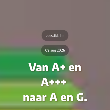
Leestijd: 1 m
09 aug 2026
Van A+ en
A+++
naar A en G.