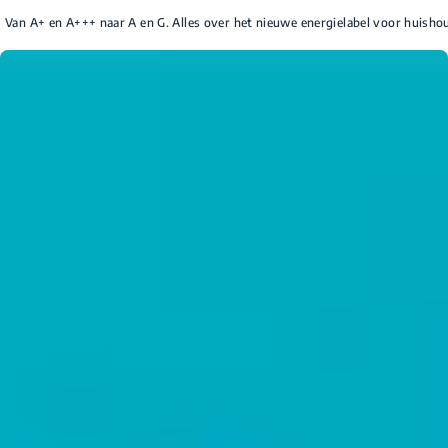
Van A+ en A+++ naar A en G. Alles over het nieuwe energielabel voor huish