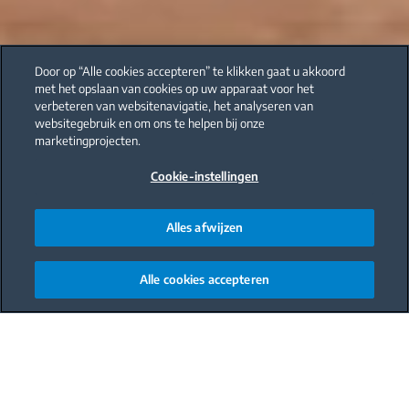
Door op “Alle cookies accepteren” te klikken gaat u akkoord
met het opslaan van cookies op uw apparaat voor het
verbeteren van websitenavigatie, het analyseren van
websitegebruik en om ons te helpen bij onze
marketingprojecten.
Cookie-instellingen
Alles afwijzen
Alle cookies accepteren
Main content starts here
Face it: Er is veel kans dat je de Nobelprijs
voor huishoudkunde niet gaat winnen. Al die
extra hulpstukken van de stofzuiger: geen