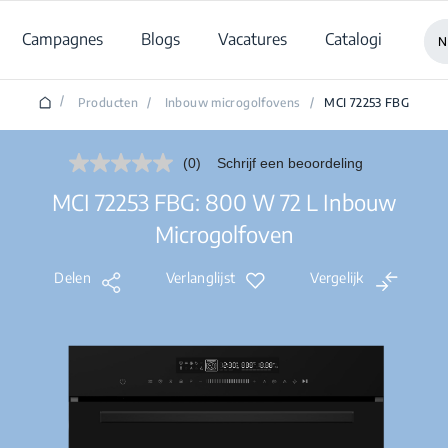
Campagnes
Blogs
Vacatures
Catalogi
N
/
Producten
/
Inbouw microgolfovens
/
MCI 72253 FBG
(0)
Schrijf een beoordeling
Geen
scorewaarde.
MCI 72253 FBG: 800 W 72 L Inbouw
Dezelfde
paginalink.
Microgolfoven
Delen
Verlanglijst
Vergelijk