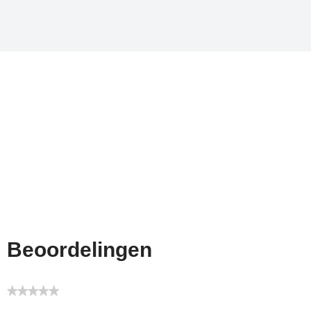
Convectie Vermo
Hoogte
Frequentie
Defrost
Breedte
Plug
Snelle Start
Diepte
Auto-koken
Gewicht
Aantal automatische koo
Pakket Hoogte
Timer
Beoordelingen
Pakket Breedt
Verlichting
★★★★★
Pakket Diepte
Geen