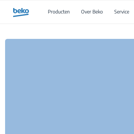
Main content starts here
Producten
Over Beko
Service