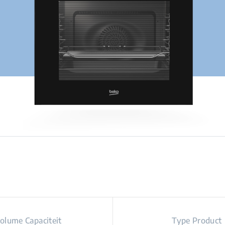
olume Capaciteit
Type Product