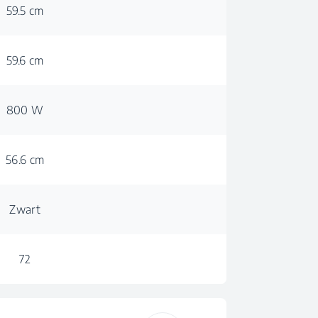
59.5 cm
59.6 cm
800 W
56.6 cm
Zwart
72