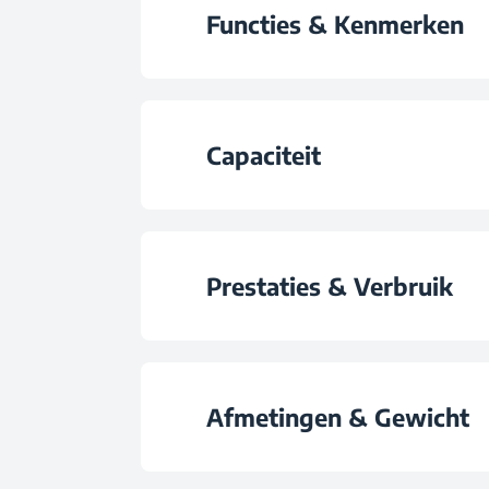
Functies & Kenmerken
Max Vermogen Micr
Capaciteit
Aantal Vermogensni
Volume Capacite
Grill
Prestaties & Verbruik
Grill Vermogen
Vermogen
Afmetingen & Gewicht
Convectie koke
Voltage