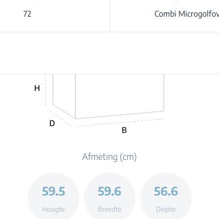
72
Combi Microgolfo
H
D
B
Afmeting (cm)
59.5
59.6
56.6
Hoogte
Breedte
Diepte