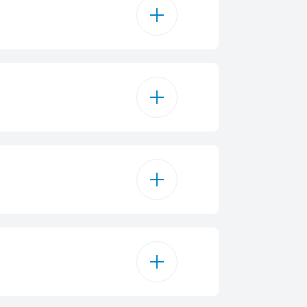
800 W
5
72
2200 W
1650 W
240 V