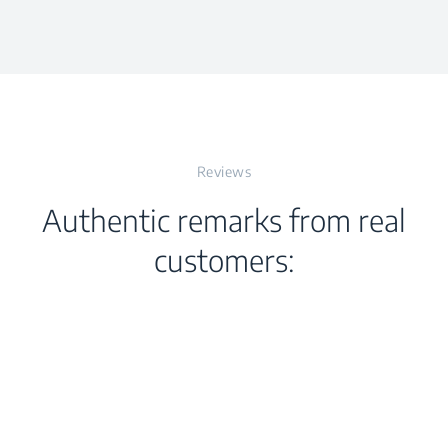
gen
auto-
Reviews
Authentic remarks from real
customers:
kfuncties
e