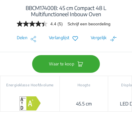
BBCM17400B: 45 cm Compact 48 L
Multifunctioneel Inbouw Oven
4.4
(5)
Schrijf een beoordeling
Lees
5
beoordelingen.
Delen
Verlanglijst
Vergelijk
Dezelfde
paginalink.
Waar te koop
Energieklasse Hoofdvolume
Hoogte
Displ
45.5 cm
LED D