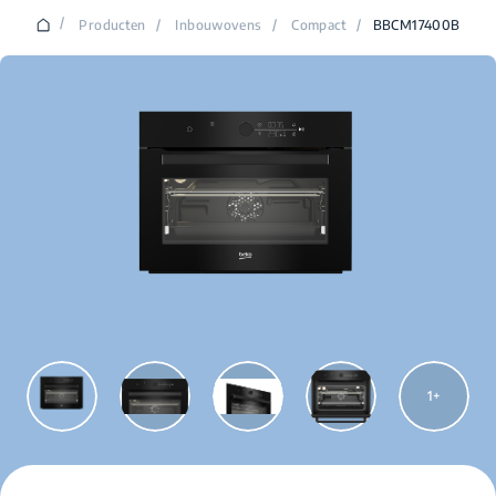
/
Producten
/
Inbouwovens
/
Compact
/
BBCM17400B
1