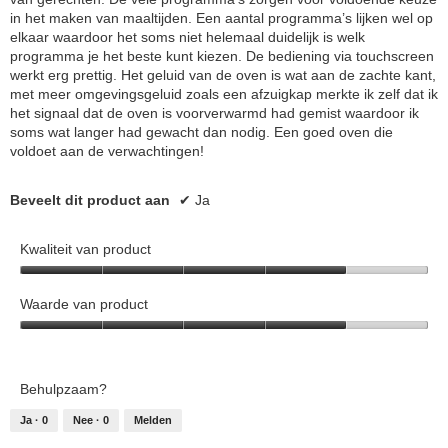
in het maken van maaltijden. Een aantal programma’s lijken wel op
elkaar waardoor het soms niet helemaal duidelijk is welk
programma je het beste kunt kiezen. De bediening via touchscreen
werkt erg prettig. Het geluid van de oven is wat aan de zachte kant,
met meer omgevingsgeluid zoals een afzuigkap merkte ik zelf dat ik
het signaal dat de oven is voorverwarmd had gemist waardoor ik
soms wat langer had gewacht dan nodig. Een goed oven die
voldoet aan de verwachtingen!
Beveelt dit product aan
✔
Ja
Kwaliteit van product
Kwaliteit
van
Waarde van product
product,
Waarde
4
van
van
product,
5
Behulpzaam?
4
van
Ja ·
0
Nee ·
0
Melden
5