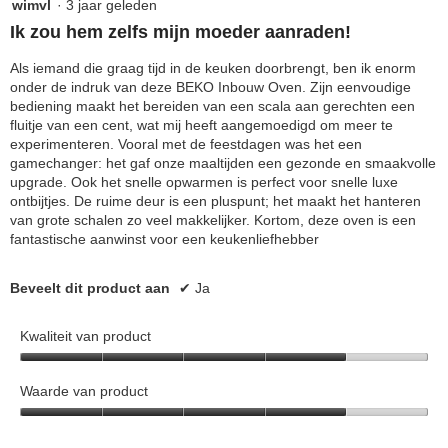
5
wimvl
·
3 jaar geleden
klikt,
van
word
Ik zou hem zelfs mijn moeder aanraden!
de
5
onde
sterren.
Als iemand die graag tijd in de keuken doorbrengt, ben ik enorm
inho
bijg
onder de indruk van deze BEKO Inbouw Oven. Zijn eenvoudige
bediening maakt het bereiden van een scala aan gerechten een
fluitje van een cent, wat mij heeft aangemoedigd om meer te
experimenteren. Vooral met de feestdagen was het een
gamechanger: het gaf onze maaltijden een gezonde en smaakvolle
upgrade. Ook het snelle opwarmen is perfect voor snelle luxe
ontbijtjes. De ruime deur is een pluspunt; het maakt het hanteren
van grote schalen zo veel makkelijker. Kortom, deze oven is een
fantastische aanwinst voor een keukenliefhebber
Beveelt dit product aan
✔
Ja
Kwaliteit van product
Kwaliteit
van
Waarde van product
product,
Waarde
4
van
van