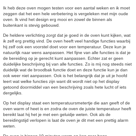
sterren.
Ik heb deze oven mogen testen voor een aantal weken en ik moet
zeggen dat het een hele verbetering is vergeleken met mijn oude
oven. Ik vind het design erg mooi en zowel de binnen als
buitenkant is stevig gebouwd.
De heldere verlichting zorgt dat je goed in de oven kunt kijken, wat
ik zelf erg prettig vind. De oven heeft veel handige functies waarbij
hij zelf ook een voorstel doet voor een temperatuur. Deze kun je
natuurlijk naar wens aanpassen. Het fijne van alle functies is dat je
de bereiding op je gerecht kunt aanpassen. Echter zat er geen
duidelijke beschrijving bij van alle functies. Zo is mij nog steeds niet
duidelijk wat de broodbak functie doet en deze functie kun je dan
ook weer niet aanpassen. Ook is het belangrijk dat je uit je hoofd
leert wat welke functies zijn want dit wordt niet op het display
getoond doormiddel van een beschrijving zoals hete lucht of iets
dergelijks.
Op het display staat een temperatuursmetertje die aan geeft of de
oven warm of heet is en zodra de oven de juiste temperatuur heeft
bereikt laat hij het je met een geluidje weten. Ook als de
bereidingstijd verlopen is laat de oven je dit met een prettig alarm
weten.
De oven is binnen 10 minuten warm en kan zeer hoge