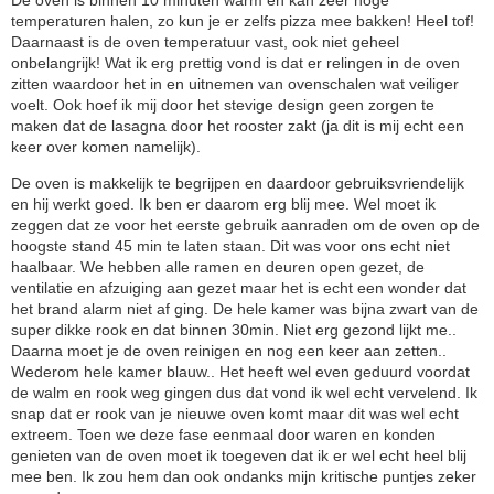
temperaturen halen, zo kun je er zelfs pizza mee bakken! Heel tof!
Daarnaast is de oven temperatuur vast, ook niet geheel
onbelangrijk! Wat ik erg prettig vond is dat er relingen in de oven
zitten waardoor het in en uitnemen van ovenschalen wat veiliger
voelt. Ook hoef ik mij door het stevige design geen zorgen te
maken dat de lasagna door het rooster zakt (ja dit is mij echt een
keer over komen namelijk).
De oven is makkelijk te begrijpen en daardoor gebruiksvriendelijk
en hij werkt goed. Ik ben er daarom erg blij mee. Wel moet ik
zeggen dat ze voor het eerste gebruik aanraden om de oven op de
hoogste stand 45 min te laten staan. Dit was voor ons echt niet
haalbaar. We hebben alle ramen en deuren open gezet, de
ventilatie en afzuiging aan gezet maar het is echt een wonder dat
het brand alarm niet af ging. De hele kamer was bijna zwart van de
super dikke rook en dat binnen 30min. Niet erg gezond lijkt me..
Daarna moet je de oven reinigen en nog een keer aan zetten..
Wederom hele kamer blauw.. Het heeft wel even geduurd voordat
de walm en rook weg gingen dus dat vond ik wel echt vervelend. Ik
snap dat er rook van je nieuwe oven komt maar dit was wel echt
extreem. Toen we deze fase eenmaal door waren en konden
genieten van de oven moet ik toegeven dat ik er wel echt heel blij
mee ben. Ik zou hem dan ook ondanks mijn kritische puntjes zeker