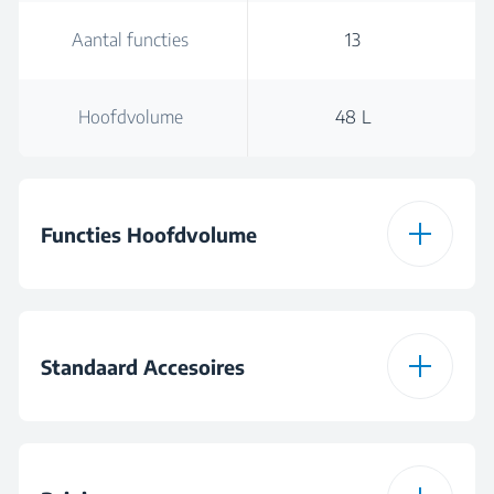
Aantal functies
13
Hoofdvolume
48 L
Functies Hoofdvolume
Type Oven Hoofd
Multifunctioneel
Volume
Standaard Accesoires
Aantal functies
13
Telescopische plank
Telescopische plank
enkel Niveau