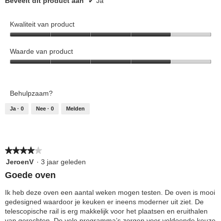
Beveelt dit product aan
✔
Ja
Kwaliteit van product
Kwaliteit
van
Waarde van product
product,
Waarde
4
van
van
product,
5
Behulpzaam?
4
van
Ja ·
0
Nee ·
0
Melden
5
★★★★★
★★★★★
4
JeroenV
·
3 jaar geleden
van
Goede oven
5
sterren.
Ik heb deze oven een aantal weken mogen testen. De oven is mooi
gedesigned waardoor je keuken er ineens moderner uit ziet. De
telescopische rail is erg makkelijk voor het plaatsen en eruithalen
van gerechten. De vele programma’s zorgen voor voldoende keuze