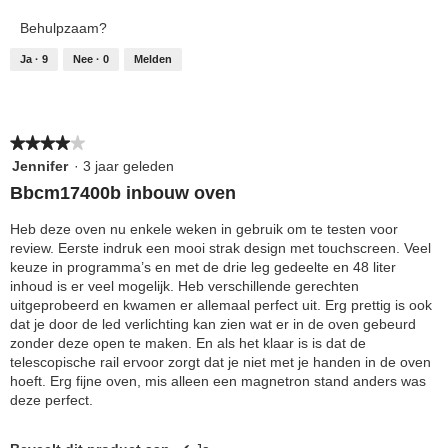
product,
5
Behulpzaam?
4
van
Ja ·
9
Nee ·
0
Melden
5
★★★★★
★★★★★
4
Jennifer
·
3 jaar geleden
van
Bbcm17400b inbouw oven
5
sterren.
Heb deze oven nu enkele weken in gebruik om te testen voor
review. Eerste indruk een mooi strak design met touchscreen. Veel
keuze in programma’s en met de drie leg gedeelte en 48 liter
inhoud is er veel mogelijk. Heb verschillende gerechten
uitgeprobeerd en kwamen er allemaal perfect uit. Erg prettig is ook
dat je door de led verlichting kan zien wat er in de oven gebeurd
zonder deze open te maken. En als het klaar is is dat de
telescopische rail ervoor zorgt dat je niet met je handen in de oven
hoeft. Erg fijne oven, mis alleen een magnetron stand anders was
deze perfect.