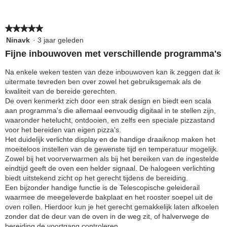
★★★★★
★★★★★
5
Ninavk
·
3 jaar geleden
van
Fijne inbouwoven met verschillende programma's
5
sterren.
Na enkele weken testen van deze inbouwoven kan ik zeggen dat ik
uitermate tevreden ben over zowel het gebruiksgemak als de
kwaliteit van de bereide gerechten.
De oven kenmerkt zich door een strak design en biedt een scala
aan programma's die allemaal eenvoudig digitaal in te stellen zijn,
waaronder hetelucht, ontdooien, en zelfs een speciale pizzastand
voor het bereiden van eigen pizza's.
Het duidelijk verlichte display en de handige draaiknop maken het
moeiteloos instellen van de gewenste tijd en temperatuur mogelijk.
Zowel bij het voorverwarmen als bij het bereiken van de ingestelde
eindtijd geeft de oven een helder signaal. De halogeen verlichting
biedt uitstekend zicht op het gerecht tijdens de bereiding.
Een bijzonder handige functie is de Telescopische geleiderail
waarmee de meegeleverde bakplaat en het rooster soepel uit de
oven rollen. Hierdoor kun je het gerecht gemakkelijk laten afkoelen
zonder dat de deur van de oven in de weg zit, of halverwege de
bereiding de voortgang controleren.