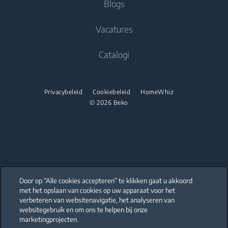
Blogs
Inbouw koelvries combinaties
partnerships
Koken
Droogkasten
Koken
Vacatures
Beko Professional
Inbouwovens
Vrijstaande fornuizen
Catalogi
Inbouw microgolfovens
Inbouwovens
Inbouwkookplaten
Inbouw microgolfovens
Privacybeleid
Cookiebeleid
HomeWhiz
Onderbouw dampkappen
© 2026 Beko
Vrijstaande microgolfovens
Afwassen
Inbouwkookplaten
Geïntegreerde vaatwassers
Onderbouw dampkappen
Afwassen
Door op “Alle cookies accepteren” te klikken gaat u akkoord
Vrijstaande vaatwassers
met het opslaan van cookies op uw apparaat voor het
Our parent company, Beko has 55,000 employees throughout the world
with its global operations through its subsidiaries in 57 countries and 45
verbeteren van websitenavigatie, het analyseren van
production facilities in 13 countries
Geïntegreerde vaatwassers
websitegebruik en om ons te helpen bij onze
(i.e. Türkiye, UK, Italy, Romania, Slovakia, Poland, South Africa, Russia,
Pakistan, India, Bangladesh, Thailand and China).
marketingprojecten.