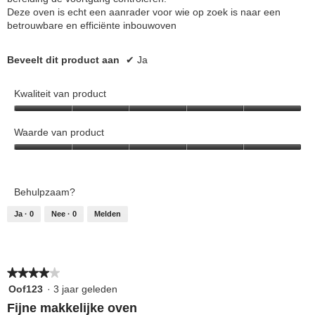
Deze oven is echt een aanrader voor wie op zoek is naar een
betrouwbare en efficiënte inbouwoven
Beveelt dit product aan
✔
Ja
Kwaliteit van product
Kwaliteit
van
Waarde van product
product,
Waarde
5
van
van
product,
5
Behulpzaam?
5
van
Ja ·
0
Nee ·
0
Melden
5
★★★★★
★★★★★
4
Oof123
·
3 jaar geleden
van
Fijne makkelijke oven
5