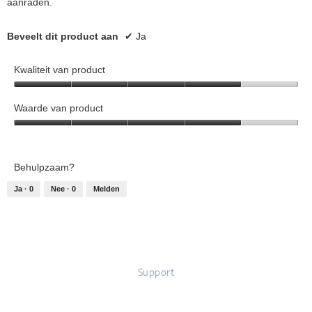
aanraden.
Beveelt dit product aan
✔
Ja
Kwaliteit van product
Kwaliteit
van
Waarde van product
product,
Waarde
4
van
van
product,
5
Behulpzaam?
4
van
Ja ·
0
Nee ·
0
Melden
5
Support