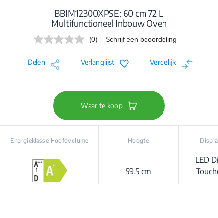
BBIM12300XPSE: 60 cm 72 L
Multifunctioneel Inbouw Oven
(0)
Schrijf een beoordeling
Geen
scorewaarde.
Dezelfde
Delen
Verlanglijst
Vergelijk
paginalink.
Waar te koop
Energieklasse Hoofdvolume
Hoogte
Displ
LED Di
59.5 cm
Touch
Prologu
Good+ 