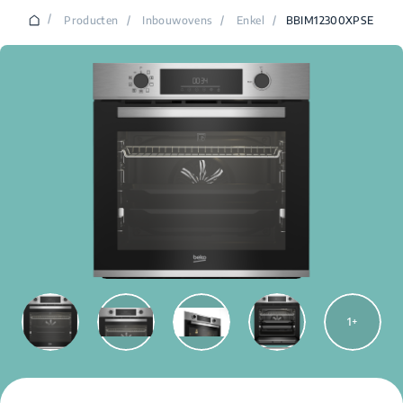
/
Producten
/
Inbouwovens
/
Enkel
/
BBIM12300XPSE
1