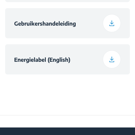
0.319
Consumption at 16°C
(kWh/day)
Gebruikershandeleiding
Preservation Time at
13
Power Cut (hours)
Total Fresh Food &
Energielabel (English)
142 L
Chill Compartment
Volume (l)
Frozen Food Storage
87 L
Volume (l)
Daily Freezing
4 kg
Capacity (kg/day)