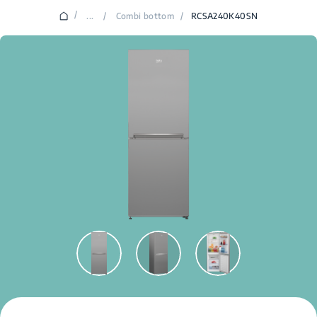
/
...
/
Combi bottom
/
RCSA240K40SN