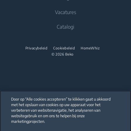
partnerships
Koken
Droogkasten
Koken
Vacatures
Beko Professional
Inbouwovens
Vrijstaande fornuizen
Catalogi
Inbouw microgolfovens
Inbouwovens
Inbouwkookplaten
Inbouw microgolfovens
Privacybeleid
Cookiebeleid
HomeWhiz
Onderbouw dampkappen
© 2026 Beko
Vrijstaande microgolfovens
Afwassen
Inbouwkookplaten
Geïntegreerde vaatwassers
Onderbouw dampkappen
Afwassen
Door op “Alle cookies accepteren” te klikken gaat u akkoord
Vrijstaande vaatwassers
met het opslaan van cookies op uw apparaat voor het
Our parent company, Beko has 55,000 employees throughout the world
with its global operations through its subsidiaries in 57 countries and 45
verbeteren van websitenavigatie, het analyseren van
production facilities in 13 countries
Geïntegreerde vaatwassers
websitegebruik en om ons te helpen bij onze
(i.e. Türkiye, UK, Italy, Romania, Slovakia, Poland, South Africa, Russia,
Pakistan, India, Bangladesh, Thailand and China).
marketingprojecten.