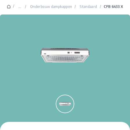
/
...
/
Onderbouw dampkappen
/
Standaard
/
CFB 6433 X