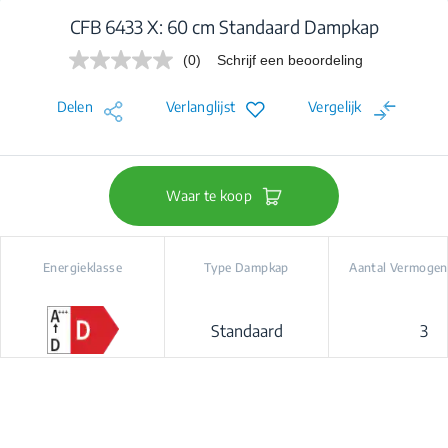
CFB 6433 X: 60 cm Standaard Dampkap
(0)
Schrijf een beoordeling
Geen
scorewaarde.
Dezelfde
Delen
Verlanglijst
Vergelijk
paginalink.
Waar te koop
Energieklasse
Type Dampkap
Aantal Vermogen
Standaard
3