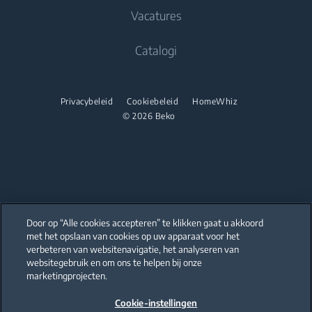
Koken
Droogkasten
Koken
Vacatures
Beko Professional
Inbouwovens
Vrijstaande fornuizen
Catalogi
Inbouw microgolfovens
Inbouwovens
Inbouwkookplaten
Inbouw microgolfovens
Privacybeleid
Cookiebeleid
HomeWhiz
Onderbouw dampkappen
© 2026 Beko
Vrijstaande microgolfovens
Afwassen
Inbouwkookplaten
Geïntegreerde vaatwassers
Onderbouw dampkappen
Afwassen
Door op “Alle cookies accepteren” te klikken gaat u akkoord
Vrijstaande vaatwassers
met het opslaan van cookies op uw apparaat voor het
Our parent company, Beko has 55,000 employees throughout the world
with its global operations through its subsidiaries in 57 countries and 45
verbeteren van websitenavigatie, het analyseren van
production facilities in 13 countries
Geïntegreerde vaatwassers
websitegebruik en om ons te helpen bij onze
(i.e. Türkiye, UK, Italy, Romania, Slovakia, Poland, South Africa, Russia,
Pakistan, India, Bangladesh, Thailand and China).
marketingprojecten.
Cookie-instellingen
Beko became the largest white goods company in Europe with its