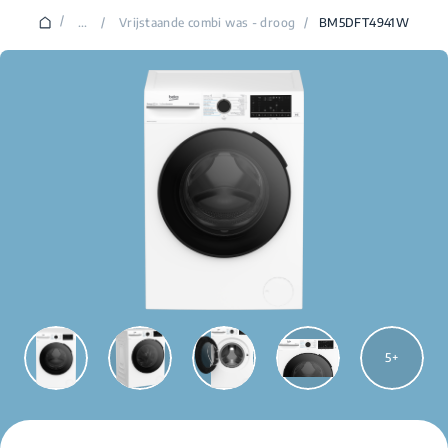
/
...
/
Vrijstaande combi was - droog
/
BM5DFT4941W
5