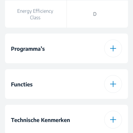
Energy Efficiency
D
Class
Programma’s
Aantal Programma’s
15
Functies
Programma 1
Katoenprogramma
Functie 1
WaterMode (Water
Programma 2
Eco 40-60
Saving - Extra Rinse)
Technische Kenmerken