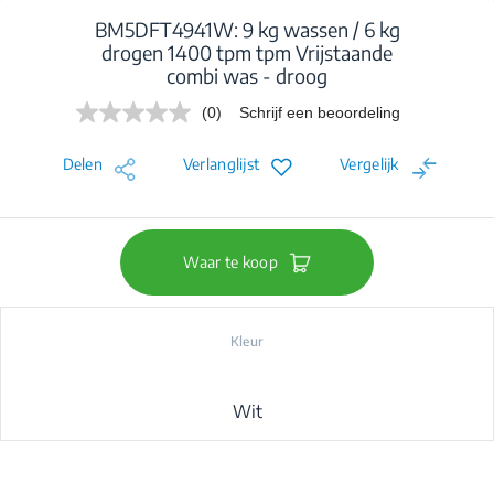
BM5DFT4941W: 9 kg wassen / 6 kg
drogen 1400 tpm tpm Vrijstaande
combi was - droog
(0)
Schrijf een beoordeling
Geen
scorewaarde.
Dezelfde
Delen
Verlanglijst
Vergelijk
paginalink.
Waar te koop
Kleur
Wit