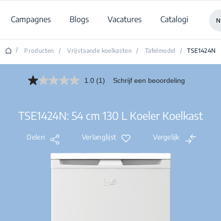
Campagnes
Blogs
Vacatures
Catalogi
N
/
Producten
/
Vrijstaande koelkasten
/
Tafelmodel
/
TSE1424N
1.0
(1)
Schrijf een beoordeling
Lees
1
beoordeling.
Dezelfde
TSE1424N: 54 cm 130 L Koeler Koelkast
paginalink.
Delen
Verlanglijst
Vergelijk