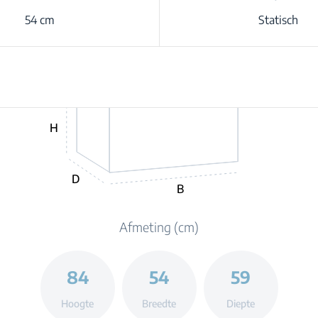
54 cm
Statisch
H
D
B
Afmeting (cm)
84
54
59
Hoogte
Breedte
Diepte