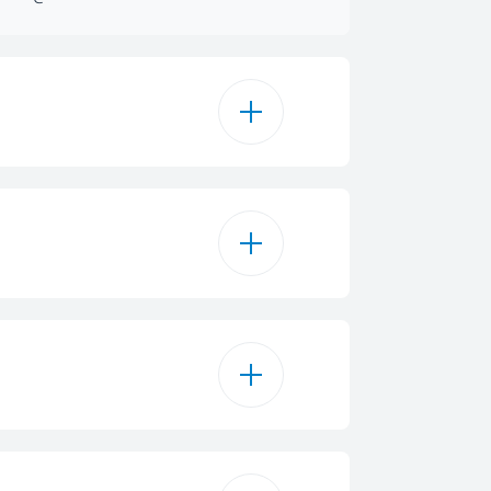
135 L
128 L
Glas
128 L
1
6