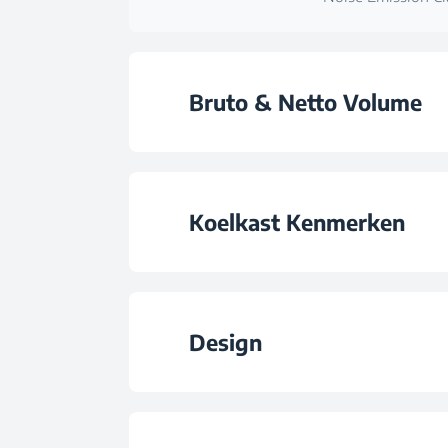
Bruto & Netto Volume
Totale Bruto Vol
Koelkast Kenmerken
Total Volume (l
Type koelkast pl
Total Fresh Food & Chill Compa
Design
Aantal groentela
Omkeerbare deu
Capaciteit Eierho