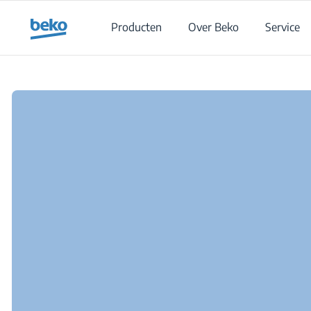
Main content starts here
Producten
Over Beko
Service