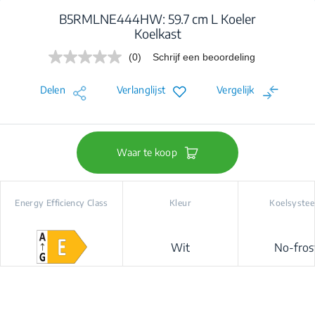
B5RMLNE444HW: 59.7 cm L Koeler
Koelkast
(0)
Schrijf een beoordeling
Geen
scorewaarde.
Dezelfde
Delen
Verlanglijst
Vergelijk
paginalink.
Waar te koop
Energy Efficiency Class
Kleur
Koelsyste
Wit
No-fros