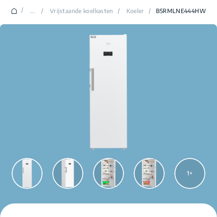
/
...
/
Vrijstaande koelkasten
/
Koeler
/
B5RMLNE444HW
1