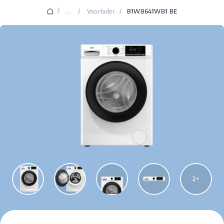
/
...
/
Voorlader
/
B1W8641WB1 BE
2