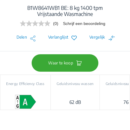
B1W8641WB1 BE: 8 kg 1400 tpm
Vrijstaande Wasmachine
(0)
Schrijf een beoordeling
Geen
scorewaarde.
Dezelfde
Delen
Verlanglijst
Vergelijk
paginalink.
Waar te koop
Energy Efficiency Class
Geluidsniveau wassen
Geluidsniveau
62 dB
76