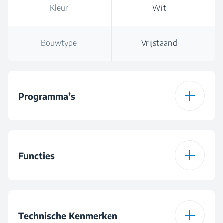
Kleur
Wit
Bouwtype
Vrijstaand
Programma’s
Aantal Programma’s
15
Functies
Programma 1
Katoenprogramma
Functie 1
EasyStart
Programma 2
Eco 40-60
Technische Kenmerken