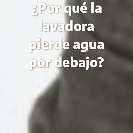
¿Por qué la
lavadora
pierde agua
por debajo?