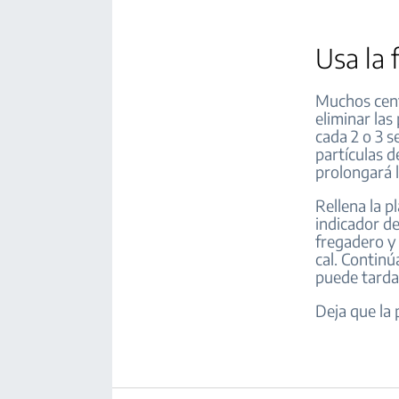
Usa la 
Muchos cent
eliminar las
cada 2 o 3 s
partículas d
prolongará l
Rellena la p
indicador de
fregadero y
cal. Continú
puede tarda
Deja que la 