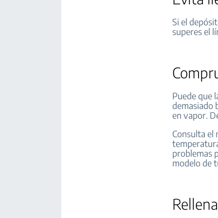
Si el depósi
superes el l
Compru
Puede que la
demasiado ba
en vapor. De
Consulta el 
temperatura 
problemas p
modelo de t
Rellena