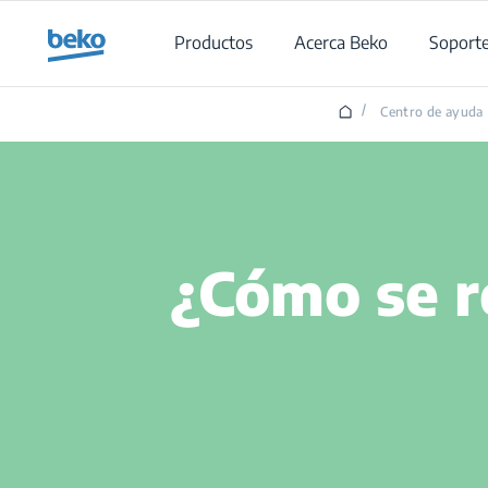
Main content starts here
Productos
Acerca Beko
Soport
/
Centro de ayuda
¿Cómo se r