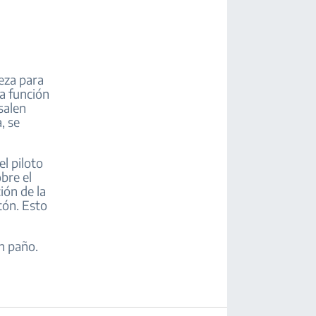
eza para
ta función
salen
, se
el piloto
bre el
ión de la
tón. Esto
un paño.