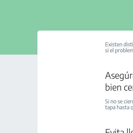
Existen dis
si el proble
Asegúra
bien ce
Si no se cie
tapa hasta q
Evita l