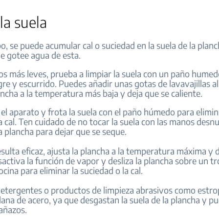
la suela
o, se puede acumular cal o suciedad en la suela de la planc
e gotee agua de esta.
sos más leves, prueba a limpiar la suela con un paño hume
re y escurrido. Puedes añadir unas gotas de lavavajillas al
ancha a la temperatura más baja y deja que se caliente.
l aparato y frota la suela con el paño húmedo para elimin
a cal.
Ten cuidado de no tocar la suela con las manos desn
a plancha para dejar que se seque.
esulta eficaz, ajusta la plancha a la temperatura máxima y 
sactiva la función de vapor y desliza la plancha sobre un t
ocina para eliminar la suciedad o la cal.
 detergentes o productos de limpieza abrasivos como estro
lana de acero, ya que desgastan la suela de la plancha y p
añazos.