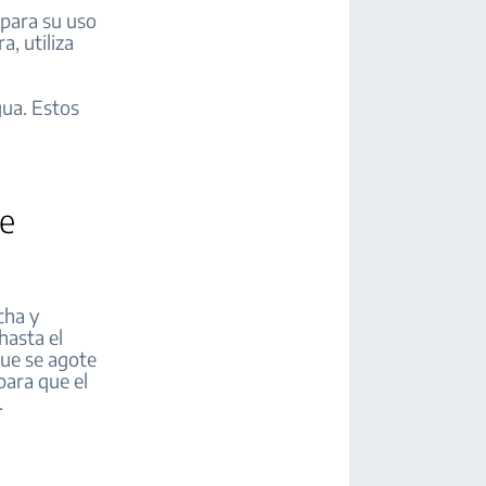
 para su uso
a, utiliza
gua. Estos
de
cha y
hasta el
que se agote
para que el
.