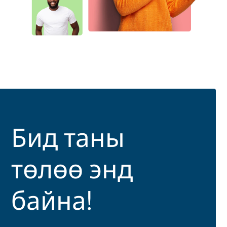
Бид таны
төлөө энд
байна!