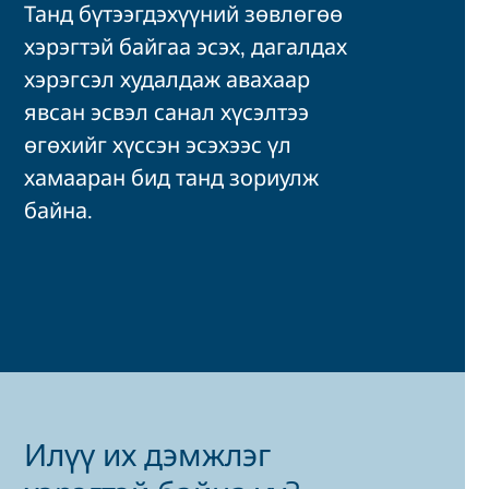
Танд бүтээгдэхүүний зөвлөгөө
хэрэгтэй байгаа эсэх, дагалдах
хэрэгсэл худалдаж авахаар
явсан эсвэл санал хүсэлтээ
өгөхийг хүссэн эсэхээс үл
хамааран бид танд зориулж
байна.
Илүү их дэмжлэг