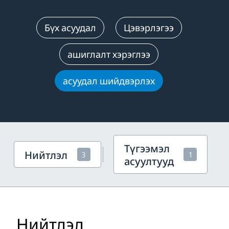
Бүх асуудал
Цэвэрлэгээ
ашиглалт хэрэглээ
асуудал шийдвэрлэх
Түгээмэл
Нийтлэл
3
1
асуултууд
Нийтлэл