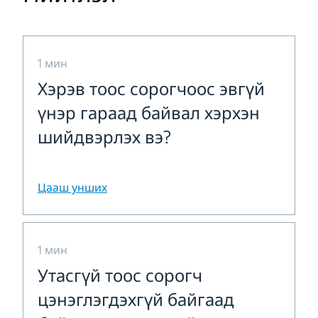
1 мин
Хэрэв тоос сорогчоос эвгүй
үнэр гараад байвал хэрхэн
шийдвэрлэх вэ?
Цааш унших
1 мин
Утасгүй тоос сорогч
цэнэглэгдэхгүй байгаад