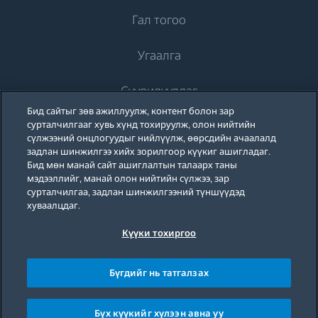
Гал тогоо
Угаалга
Хөргөлт
Суурилуулдаг
Хөргөгч
Угаалгын машин
Бид сайтыг зөв ажиллуулж, контент болон зар
Beko-ийн тухай
Хөлдөөгч
сурталчилгааг хувь хүнд тохируулж, олон нийтийн
Угаалгын машин
Хөргөлт
сүлжээний онцлогуудыг нийлүүлж, өөрсдийн ачаалалд
Хөргөгч хөлдөөгч
задлан шинжилгээ хийх зорилгоор күүкиг ашигладаг.
Дэмжлэг
Тавилганд суурилуулдаг угаалгын машин
Бид мөн манай сайт ашиглалтын талаарх таны
Тавилганд суурилуулдаг хөргөгч
Тавилганд суурилуулдаг хөргөгч
мэдээллийг, манай олон нийтийн сүлжээ, зар
Угаалгын машин, хатаагчтай
Бидний тухай
сурталчилгаа, задлан шинжилгээний түншүүдэд
Блог
Тавилганд суурилуулдаг хөлдөөгч
Тавилганд суурилуулдаг хөлдөөгч
хуваалцдаг.
Beko Corporate
Тавилганд суурилуулдаг хосолмол хөргөгч хөлдөөгч
Угаалгын машин, хатаагчтай
Тавилганд суурилуулдаг хосолмол хөргөгч хөлдөөгч
Күүки тохиргоо
Ивээн тэтгэгчид
Privacy Policy
Cookie Policy
Homewhiz
Хоол хийх зориулалттай
Хувцас хатаагч
Хоол хийх зориулалттай
© 2026 Beko
Бүгдийг нь татгалзах
Тавилганд суурилуулдаг шарах шүүгээ
Хувцас хатаагч
Плитка
Тавилганд суурилуулдаг богино долгионы зуух
Бүх күүкийг хүлээн авна уу