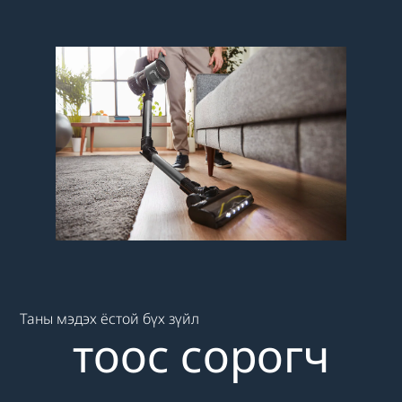
Main content starts here
Таны мэдэх ёстой бүх зүйл
тоос сорогч