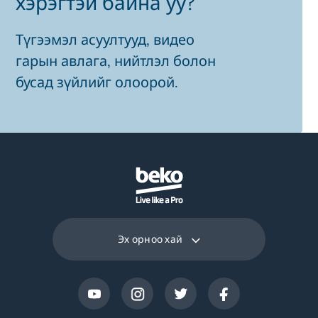
хэрэгтэй байна уу?
Түгээмэл асуултууд, видео
гарын авлага, нийтлэл болон
бусад зүйлийг олоорой.
Эх орноо хай