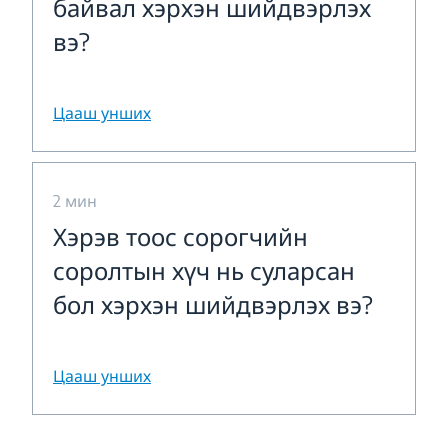
байвал хэрхэн шийдвэрлэх
вэ?
Цааш унших
2 мин
Хэрэв тоос сорогчийн
соролтын хүч нь суларсан
бол хэрхэн шийдвэрлэх вэ?
Цааш унших