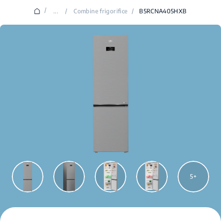
/
...
/
Combine frigorifice
/
B5RCNA405HXB
5