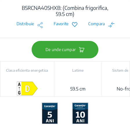
B5RCNA405HXB: (Combina frigorifica,
59.5 cm)
Distribuie
Favorite
Compara
De unde cumpar
Clasa eficienta energetica
Latime
Sistem de 
59.5 cm
No-fro