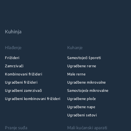
Kuhinja
Hlađenje
Kuhanje
Frižideri
Samostojeći šporeti
Zamrzivači
Ugradbene rerne
Kombinovani frižideri
Male rerne
Ugradbeni frižideri
Ugradbene mikrovalne
Ugradbeni zamrzivači
Samostojeće mikrovalne
Ugradbeni kombinovani frižideri
Ugradbene ploče
Ugradbene nape
Ugradbeni setovi
Pranje suđa
Mali kućanski aparati