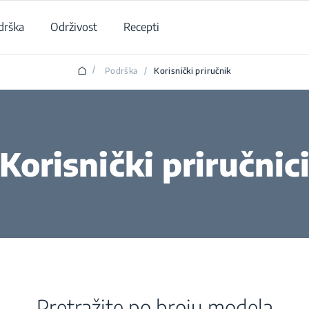
drška
Održivost
Recepti
/
Podrška
/
Korisnički priručnik
Korisnički priručnic
Pretražite po broju modela