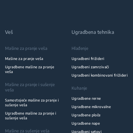
Veš
Ugradbena tehnika
Mašine za pranje veša
Hlađenje
Mašine za pranje veša
Ugradbeni frižideri
Ugradbene mašine za pranje
Ugradbeni zamrzivači
veša
Ugradbeni kombinovani frižideri
Mašine za pranje i sušenje
Kuhanje
veša
Ugradbene rerne
Samostojeće mašine za pranje i
sušenje veša
Ugradbene mikrovalne
Ugradbene mašine za pranje i
Ugradbene ploče
sušenje veša
Ugradbene nape
Mašine za sušenje veša
Ugradbeni setovi