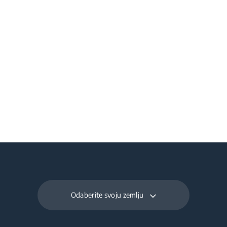
Banner Title
Banner Title
Odaberite svoju zemlju