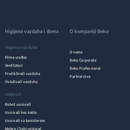
Higijena vazduha i doma
O kompaniji Beko
Higijena vazduha
O nama
Klima uređaji
Beko Corporate
Ventilatori
Beko Professional
Pročišćivači vazduha
Partnerstva
Ovlaživači vazduha
Usisivači
Robot usisivači
Usisivači bez kabla
Usisivači sa kanisterom
Mokro / Suhi usisivač