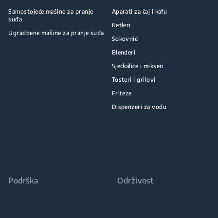
Samostojeće mašine za pranje
Aparati za čaj i kafu
suđa
Ketleri
Ugradbene mašine za pranje suđa
Sokovnici
Blenderi
Sjeckalice i mikseri
Tosteri i grilovi
Friteze
Dispenzeri za vodu
Podrška
Održivost