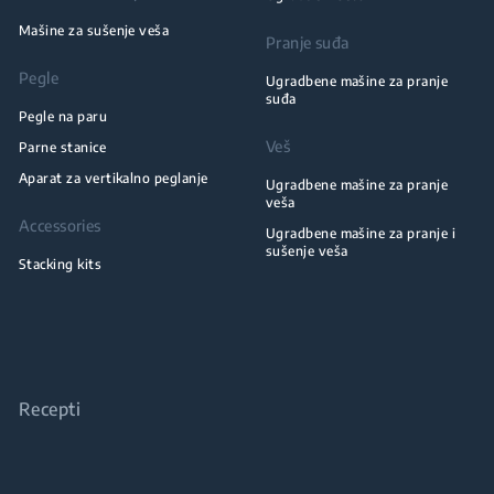
Mašine za sušenje veša
Pranje suđa
Pegle
Ugradbene mašine za pranje
suđa
Pegle na paru
Veš
Parne stanice
Aparat za vertikalno peglanje
Ugradbene mašine za pranje
veša
Accessories
Ugradbene mašine za pranje i
sušenje veša
Stacking kits
Recepti