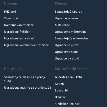
Hlađenje
Kuhanje
Frižideri
Samostojeći šporeti
Zamrzivači
Ugradbene rerne
Kombinovani frižideri
Male rerne
Ugradbeni frižideri
Ugradbene mikrovalne
Ugradbeni zamrzivači
Samostojeće mikrovalne
Ugradbeni kombinovani frižideri
Ugradbene ploče
Ugradbene nape
Ugradbeni setovi
Pranje suđa
Mali kućanski aparati
Samostojeće mašine za pranje
Aparati za čaj i kafu
suđa
Ketleri
Ugradbene mašine za pranje suđa
Sokovnici
Blenderi
Sjeckalice i mikseri