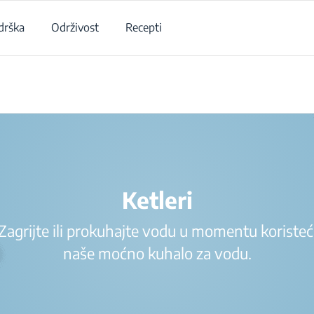
drška
Održivost
Recepti
/
Proizvodi
/
Ketleri
Ketleri
Zagrijte ili prokuhajte vodu u momentu koristeć
naše moćno kuhalo za vodu.