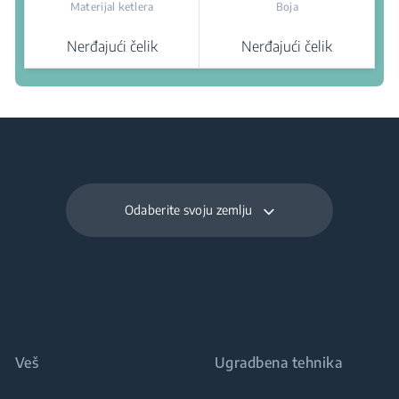
Materijal ketlera
Boja
Nerđajući čelik
Nerđajući čelik
Gdje kupiti
Odaberite svoju zemlju
Veš
Ugradbena tehnika