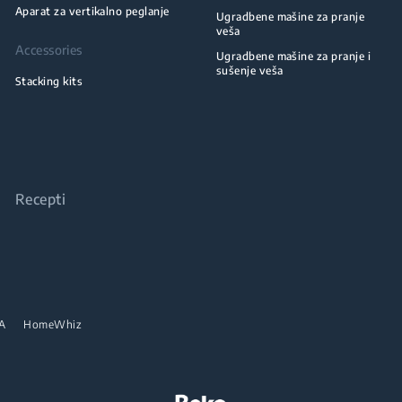
Aparat za vertikalno peglanje
Ugradbene mašine za pranje
veša
Accessories
Ugradbene mašine za pranje i
sušenje veša
Stacking kits
Recepti
A
HomeWhiz