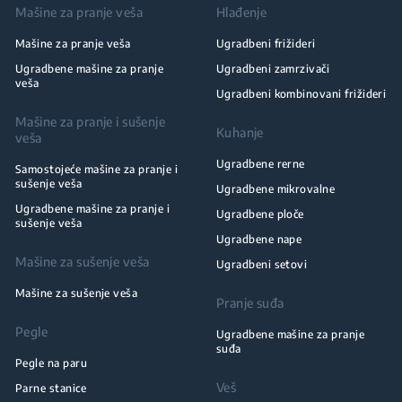
Mašine za pranje veša
Hlađenje
Mašine za pranje veša
Ugradbeni frižideri
Ugradbene mašine za pranje
Ugradbeni zamrzivači
veša
Ugradbeni kombinovani frižideri
Mašine za pranje i sušenje
Kuhanje
veša
Ugradbene rerne
Samostojeće mašine za pranje i
sušenje veša
Ugradbene mikrovalne
Ugradbene mašine za pranje i
Ugradbene ploče
sušenje veša
Ugradbene nape
Mašine za sušenje veša
Ugradbeni setovi
Mašine za sušenje veša
Pranje suđa
Pegle
Ugradbene mašine za pranje
suđa
Pegle na paru
Veš
Parne stanice