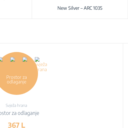
New Silver – ARC 1035
Prostor za
odlaganje
Svježa hrana
ostor za odlaganje
367 L