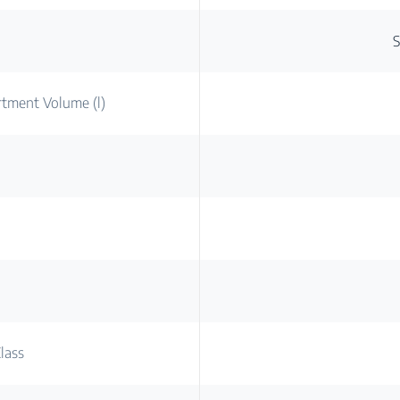
a
S
rtment Volume (l)
lass