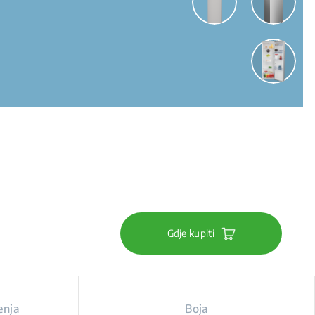
Gdje kupiti
enja
Boja