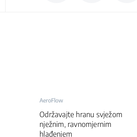
AeroFlow
Održavajte hranu svježom
nježnim, ravnomjernim
hlađenjem