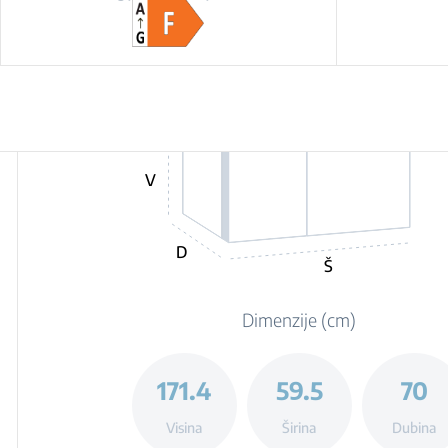
V
D
Š
Dimenzije (cm)
171.4
59.5
70
Visina
Širina
Dubina