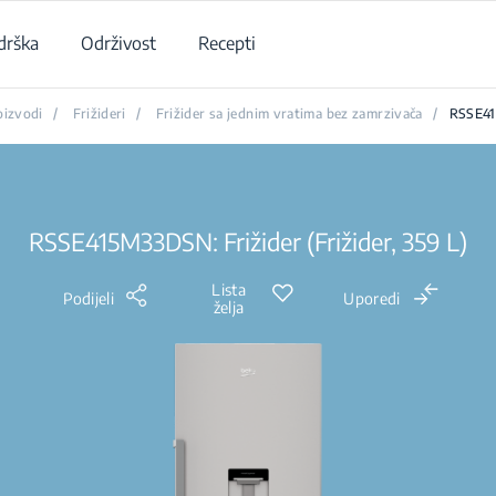
drška
Održivost
Recepti
oizvodi
/
Frižideri
/
Frižider sa jednim vratima bez zamrzivača
/
RSSE4
RSSE415M33DSN: Frižider (Frižider, 359 L)
Lista
Podijeli
Uporedi
želja