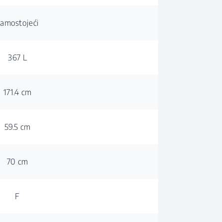
amostojeći
367 L
171.4 cm
59.5 cm
70 cm
F