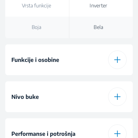
Vrsta funkcije
Inverter
Boja
Bela
Funkcije i osobine
Jet Cool
Nivo buke
Jet Heat
Nivo buke unutrašnje
Automatsko
55 dBA
jedinice tokom
Performanse i potrošnja
restartovanje
hlađenja