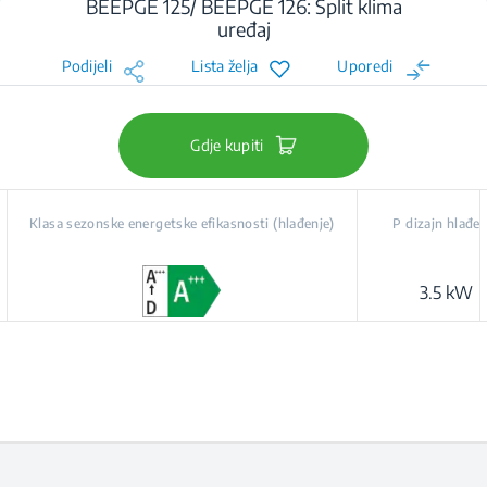
BEEPGE 125/ BEEPGE 126: Split klima
uređaj
Podijeli
Lista želja
Uporedi
Gdje kupiti
Klasa sezonske energetske efikasnosti (hlađenje)
P dizajn hlađen
3.5 kW