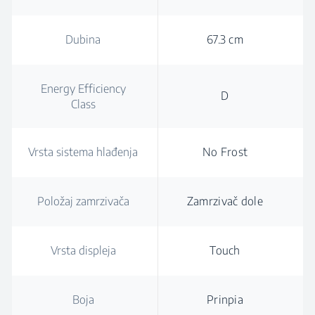
Dubina
67.3 cm
Energy Efficiency
D
Class
Vrsta sistema hlađenja
No Frost
Položaj zamrzivača
Zamrzivač dole
Vrsta displeja
Touch
Boja
Prinpia