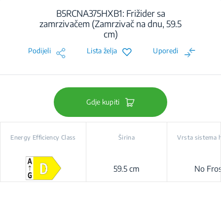
B5RCNA375HXB1: Frižider sa
zamrzivačem (Zamrzivač na dnu, 59.5
cm)
Podijeli
Lista želja
Uporedi
Gdje kupiti
Energy Efficiency Class
Širina
Vrsta sistema 
59.5 cm
No Fro