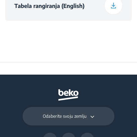
Operation (°C)
Tabela rangiranja (English)
Daily Energy
0.494
Consumption at 16°C
(kWh/day)
Preservation Time at
10
Power Cut (hours)
Total Fresh Food &
252 L
Chill Compartment
Volume (l)
Odaberite svoju zemlju
Frozen Food Storage
118 L
Volume (l)