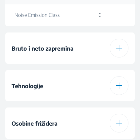
Noise Emission Class
C
Bruto i neto zapremina
Ukupna bruto
367
zapremina
Tehnologije
Total Volume (l)
370 L
režim godišnjeg
odmora
Osobine frižidera
Total Fresh Food &
252 L
Chill Compartment
Volume (l)