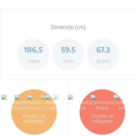
Dimenzije (cm)
186.5
59.5
67.3
Visina
Širina
Dubina
Prostor za
Prostor za
odlaganje
odlaganje