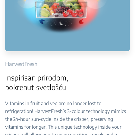
HarvestFresh
Inspirisan prirodom,
pokrenut svetlošću
Vitamins in fruit and veg are no longer lost to
refrigeration! HarvestFresh’s 3-colour technology mimics
the 24-hour sun-cycle inside the crisper, preserving
vitamins for longer. This unique technology inside your
crisper will allow you to enjoy nutritious meals and a