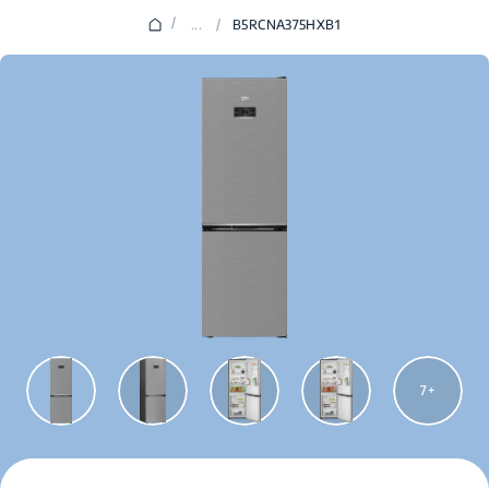
/
...
/
B5RCNA375HXB1
7