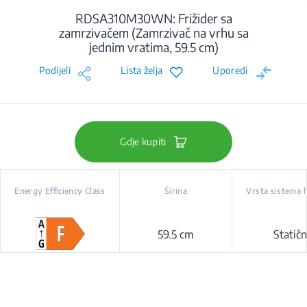
RDSA310M30WN: Frižider sa
zamrzivačem (Zamrzivač na vrhu sa
jednim vratima, 59.5 cm)
Podijeli
Lista želja
Uporedi
Gdje kupiti
Energy Efficiency Class
Širina
Vrsta sistema 
59.5 cm
Statičn