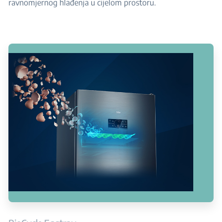
ravnomjernog hlađenja u cijelom prostoru.