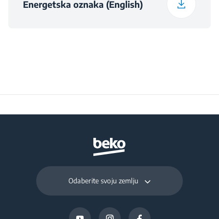
Energetska oznaka (English)
Maximum Ambient
Temperature Required
38
for Satisfactory
Operation (°C)
Daily Energy
0.414
Consumption at 16°C
(kWh/day)
Preservation Time at
15
Power Cut (hours)
Odaberite svoju zemlju
Total Fresh Food &
237 L
Chill Compartment
Volume (l)