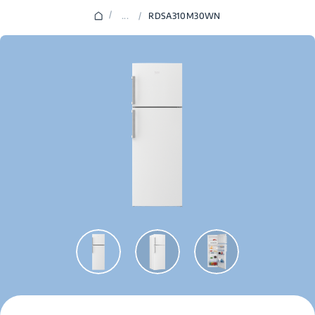
/
...
/
RDSA310M30WN