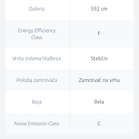
Dubina
59.2 cm
Energy Efficiency
F
Class
Vrsta sistema hlađenja
Statični
Položaj zamrzivača
Zamrzivač na vrhu
Boja
Bela
Noise Emission Class
C