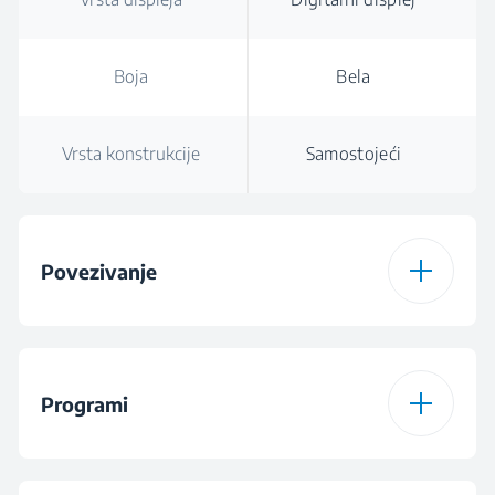
Boja
Bela
Vrsta konstrukcije
Samostojeći
Povezivanje
Vrsta konekcije
Bluetooth
HomeWhiz®
Programi
Program za
Program za mešani
preuzimanje 1
veš