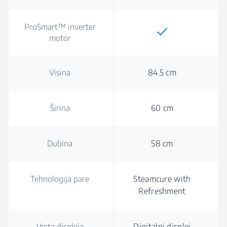
ProSmart™ inverter
motor
Visina
84.5 cm
Širina
60 cm
Dubina
58 cm
Tehnologija pare
Steamcure with
Refreshment
Vrsta displeja
Digitalni displej