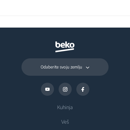
Odaberite svoju zemlju
Kuhinja
Veš
Hlađenje