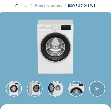
/
...
/
Frontalno punjenje
/
B3WF U 71042 WB
2