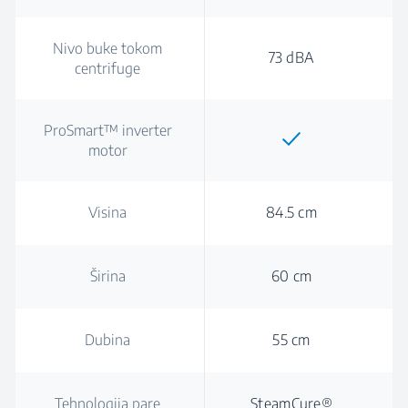
Nivo buke tokom
73 dBA
centrifuge
ProSmart™ inverter
motor
Visina
84.5 cm
Širina
60 cm
Dubina
55 cm
Tehnologija pare
SteamCure®