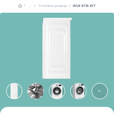
/
...
/
Frontalno punjenje
/
WUE 8736 XST
1