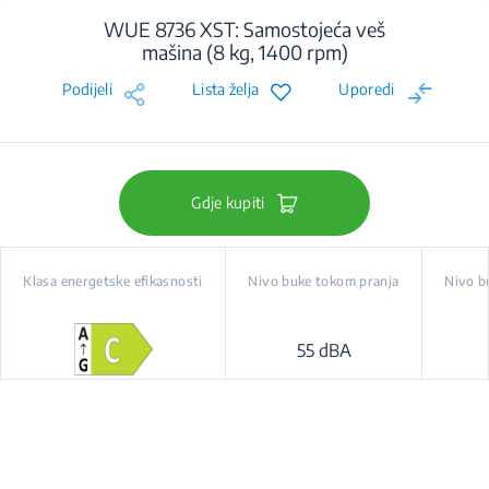
WUE 8736 XST: Samostojeća veš
mašina (8 kg, 1400 rpm)
Podijeli
Lista želja
Uporedi
Gdje kupiti
Klasa energetske efikasnosti
Nivo buke tokom pranja
Nivo b
55 dBA