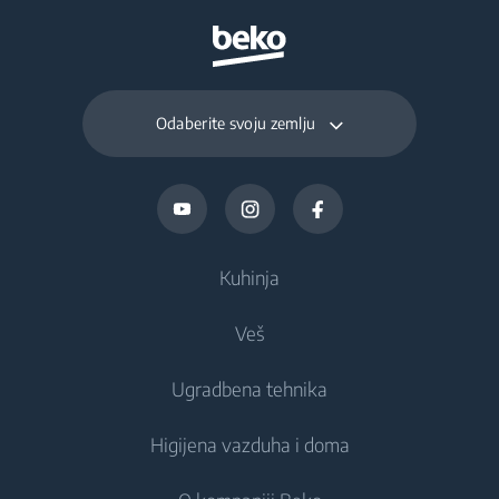
Odaberite svoju zemlju
Kuhinja
Veš
Hlađenje
Ugradbena tehnika
Frižideri
Mašine za pranje veša
Higijena vazduha i doma
Zamrzivači
Mašine za pranje veša
Hlađenje
Kombinovani frižideri
Ugradbene mašine za pranje veša