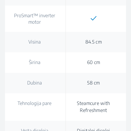
ProSmart™ inverter
motor
Visina
84.5 cm
Širina
60 cm
Dubina
58 cm
Tehnologija pare
Steamcure with
Refreshment
Vrsta displeja
Digitalni displej