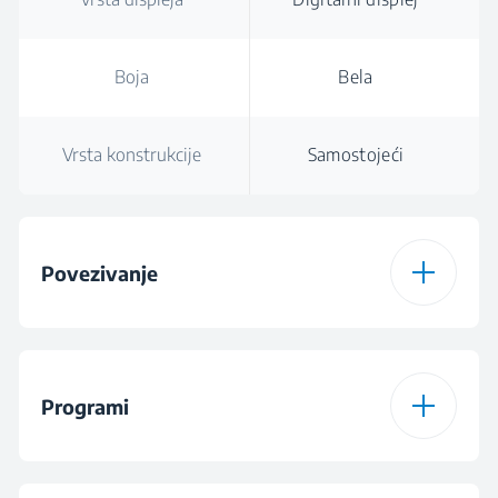
Boja
Bela
Vrsta konstrukcije
Samostojeći
Povezivanje
Vrsta konekcije
Bluetooth
HomeWhiz®
Programi
Program za
Program za mešani
preuzimanje 1
veš