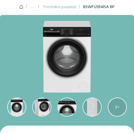
/
...
/
Frontalno punjenje
/
B3WFU59415A BP
2