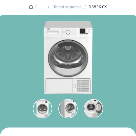
/
...
/
Toplotna pumpa
/
DS8512GX