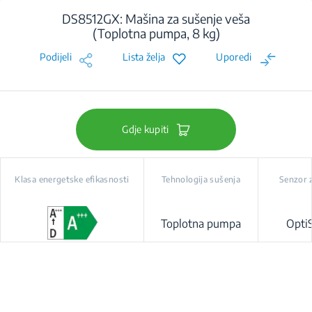
DS8512GX: Mašina za sušenje veša
(Toplotna pumpa, 8 kg)
Podijeli
Lista želja
Uporedi
Gdje kupiti
Klasa energetske efikasnosti
Tehnologija sušenja
Senzor 
Toplotna pumpa
Opti