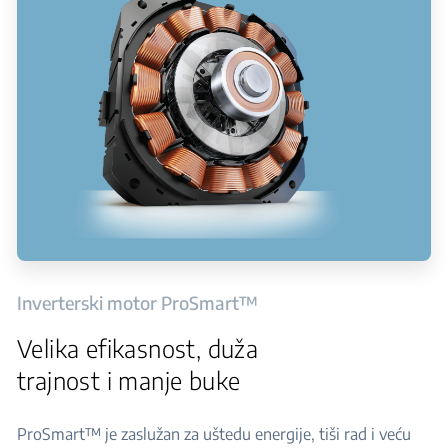
Inverterski motor ProSmart™
Velika efikasnost, duža
trajnost i manje buke
ProSmart™ je zaslužan za uštedu energije, tiši rad i veću