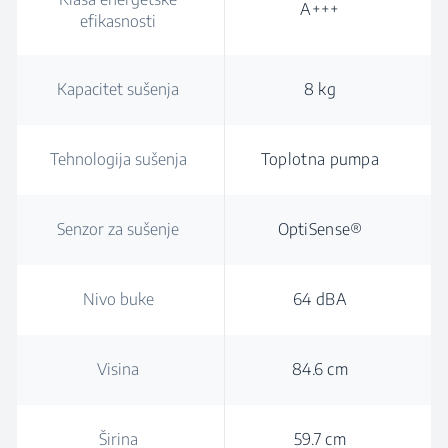
A+++
efikasnosti
Kapacitet sušenja
8 kg
Tehnologija sušenja
Toplotna pumpa
Senzor za sušenje
OptiSense®
Nivo buke
64 dBA
Visina
84.6 cm
Širina
59.7 cm