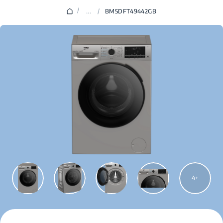
/
...
/
BM5DFT49442GB
4