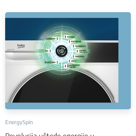
EnergySpin
Revolucija uštede energije u