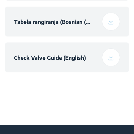
Energy Consumption
Program 15
ColdWash
306 kWh
Tabela rangiranja (Bosnian (Bosnia & Herzegovina))
Spinning Noise Class
B
Check Valve Guide (English)