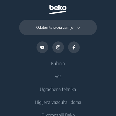
Odaberite svoju zemlju
Kuhinja
Veš
Hlađenje
Ugradbena tehnika
Frižideri
Mašine za pranje veša
Higijena vazduha i doma
Zamrzivači
Mašine za pranje veša
Hlađenje
Kombinovani frižideri
O kompaniji Beko
Ugradbene mašine za pranje veša