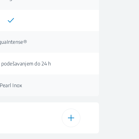
quaIntense®
 podešavanjem do 24 h
Pearl Inox