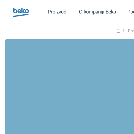
Main content starts here
Proizvodi
O kompaniji Beko
Po
/
Pro