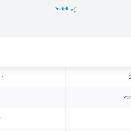
Podijeli
je
S
Sta
a