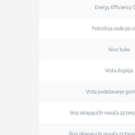
Energy Efficiency C
Potrošnja vode po c
Nivo buke
Vrsta displeja
Vrsta podešavanje gorn
Broj sklapajućih nosača za tanj
Broj sklapajućih nosača za tanji