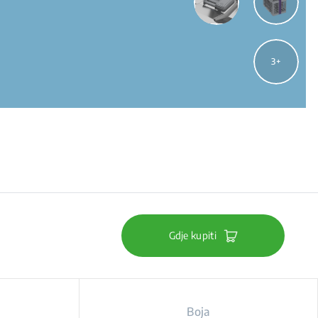
3
Gdje kupiti
Boja