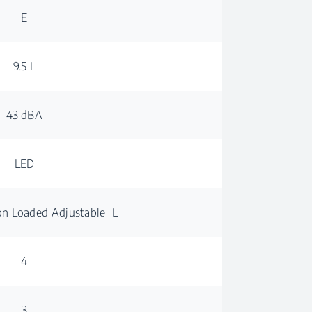
E
9.5 L
43 dBA
LED
on Loaded Adjustable_L
4
3