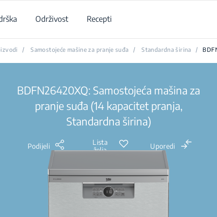
drška
Održivost
Recepti
izvodi
/
Samostojeće mašine za pranje suđa
/
Standardna širina
/
BDF
BDFN26420XQ: Samostojeća mašina za
pranje suđa (14 kapacitet pranja,
Standardna širina)
Lista
Podijeli
Uporedi
želja