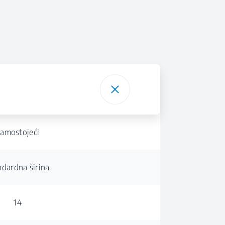
amostojeći
ndardna širina
14