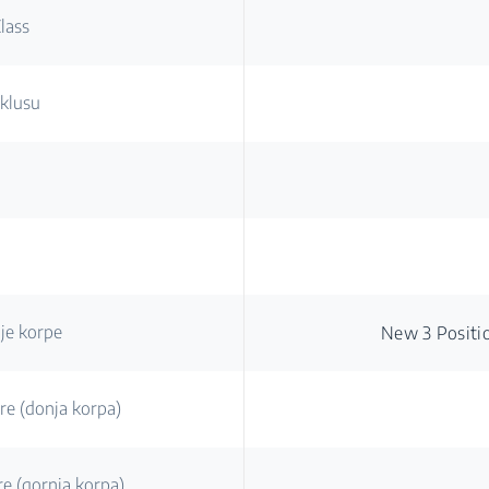
lass
iklusu
je korpe
New 3 Positi
ire (donja korpa)
re (gornja korpa)