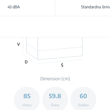
43 dBA
Standardna širin
V
D
Š
Dimension (cm)
85
59.8
60
Visina
Širina
Dubina