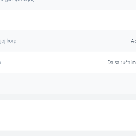
joj korpi
A
a
Da sa ručnim