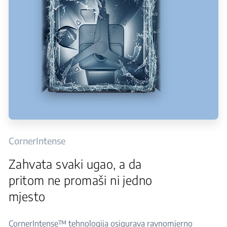
CornerIntense
Zahvata svaki ugao, a da
pritom ne promaši ni jedno
mjesto
CornerIntense™ tehnologija osigurava ravnomjerno