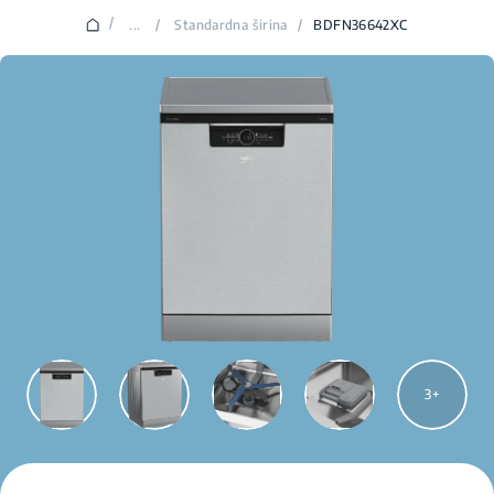
/
...
/
Standardna širina
/
BDFN36642XC
3