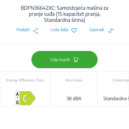
BDFN36642XC: Samostojeća mašina za
pranje suđa (15 kapacitet pranja,
Standardna širina)
Podijeli
Lista želja
Uporedi
Gdje kupiti
Energy Efficiency Class
Nivo buke
Dimenzij
38 dBA
Standardna š