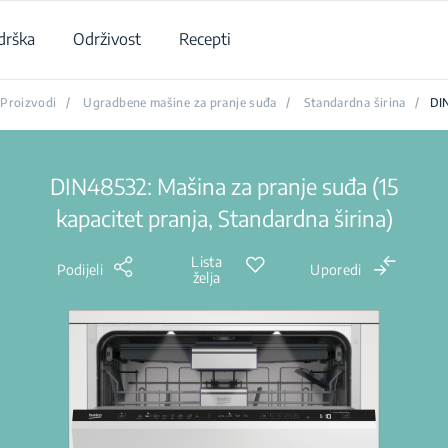
drška
Održivost
Recepti
Proizvodi
/
Ugradbene mašine za pranje suđa
/
Standardna širina
/
DI
DIN48532: Mašina za pranje suđa (15
kapacitet pranja, Standardna širina)
Lista
Podijeli
Uporedi
želja