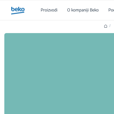
Main content starts here
Proizvodi
O kompaniji Beko
Po
/